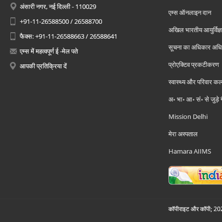
अंसारी नगर, नई दिल्ली - 110029
एम्स ऑनलाइन दान
+91-11-26588500 / 26588700
अखिल भारतीय आयुर्विज्ञ
फैक्स: +91-11-26588663 / 26588641
सूचना का अधिकार अध
एम्स में महत्वपूर्ण ई -मेल पते
प्रोएक्टिव प्रकटीकरण
आपकी प्रतिक्रिया दें
स्वास्थ्य और परिवार कल
अ॰ भा॰ आ॰ सं॰ से जुड़े
Mission Delhi
मेरा अस्पताल
Hamara AIIMS
कॉपीराइट और कॉपी; 2026