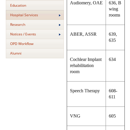
Audiomery, OAE
636, B
Education
wing
Hospital Services
rooms
Research
Notices / Events
ABER, ASSR
639,
635
OPD Workflow
Alumni
Cochlear Implant
634
rehabilitation
room
Speech Therapy
608-
611
VNG
605