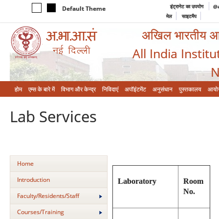
इंट्रानेट का उपयोग
@a
Default Theme
मेल
साइटमैप
अखिल भारतीय आयुर
All India Instit
N
होम
एम्‍स के बारे में
विभाग और केन्‍द्र
निविदाएं
अपॉइंटमेंट
अनुसंधान
पुस्तकालय
आयो
Lab Services
Home
Introduction
Laboratory
Room
No.
Faculty/Residents/Staff
Courses/Training