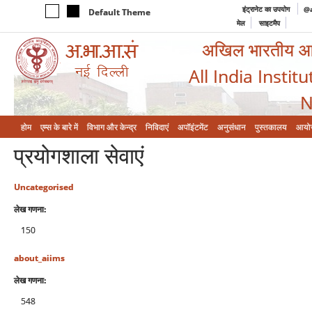
इंट्रानेट का उपयोग
@a
Default Theme
मेल
साइटमैप
अखिल भारतीय आयुर
All India Instit
N
होम
एम्‍स के बारे में
विभाग और केन्‍द्र
निविदाएं
अपॉइंटमेंट
अनुसंधान
पुस्तकालय
आयो
प्रयोगशाला सेवाएं
Uncategorised
लेख गणना:
150
about_aiims
लेख गणना:
548