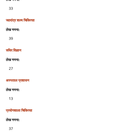
33
जठरांत्र शल्‍य चिकित्‍सा
लेख गणना:
39
रुधिर विज्ञान
लेख गणना:
27
अस्‍पताल प्रशासन
लेख गणना:
13
प्रयोगशाला चिकित्‍सा
लेख गणना:
37