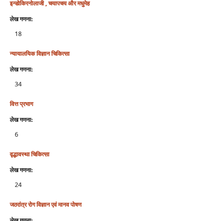
इन्डोकिरनोलाजी , चयापचय और मधुमेह
लेख गणना:
18
न्‍यायालयिक विज्ञान चिकित्‍सा
लेख गणना:
34
वित्त प्रभाग
लेख गणना:
6
वृद्धावस्था चिकित्सा
लेख गणना:
24
जठरांत्र रोग विज्ञान एवं मानव पोषण
लेख गणना: