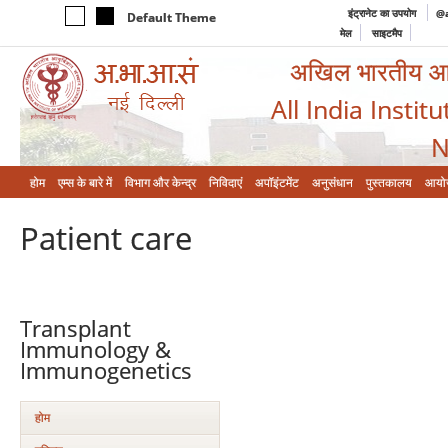
इंट्रानेट का उपयोग
@a
Default Theme
मेल
साइटमैप
अखिल भारतीय आयुर
All India Instit
N
होम
एम्‍स के बारे में
विभाग और केन्‍द्र
निविदाएं
अपॉइंटमेंट
अनुसंधान
पुस्तकालय
आयो
Patient care
Transplant
Immunology &
Immunogenetics
होम