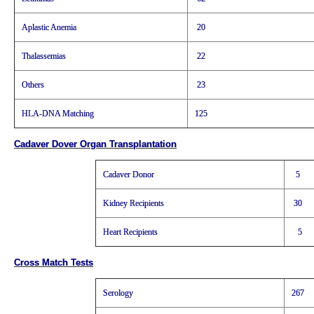
Aplastic Anemia
20
Thalassemias
22
Others
23
HLA-DNA Matching
125
Cadaver Dover Organ Transplantation
Cadaver Donor
5
Kidney Recipients
30
Heart Recipients
5
Cross Match Tests
Serology
267