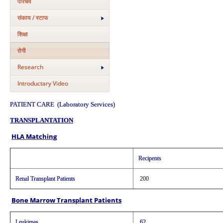
परिचय
संकाय / स्टाफ
शिक्षा
रोगी
Research
Introductary Video
PATIENT CARE (Laboratory Services)
TRANSPLANTATION
HLA Matching
Recipents
Renal Transplant Patients
200
Bone Marrow Transplant Patients
Leukimas
62