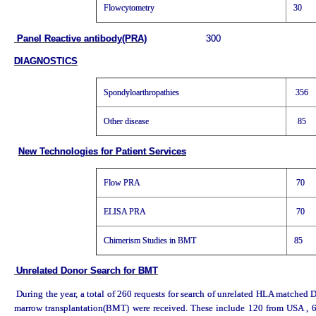
Flowcytometry
30
Panel Reactive antibody(PRA)
300
DIAGNOSTICS
Spondyloarthropathies
356
Other disease
85
New Technologies for Patient Services
Flow PRA
70
ELISA PRA
70
Chimerism Studies in BMT
85
Unrelated Donor Search for BMT
During the year, a total of 260 requests for search of unrelated HLA matched 
marrow transplantation(BMT) were received. These include 120 from USA , 6