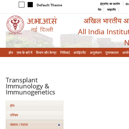
इंट्रानेट का उपयोग
@a
Default Theme
मेल
साइटमैप
अखिल भारतीय आयुर
All India Instit
N
होम
एम्‍स के बारे में
विभाग और केन्‍द्र
निविदाएं
अपॉइंटमेंट
अनुसंधान
पुस्तकालय
आयो
Transplant
Immunology &
Immunogenetics
होम
परिचय
संकाय / स्टाफ