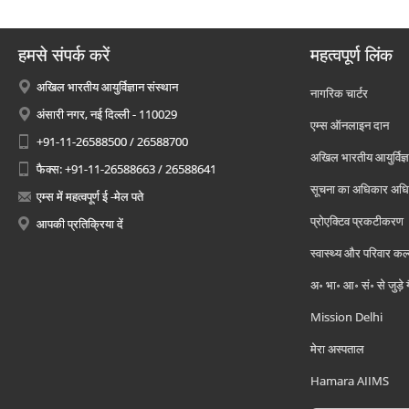
हमसे संपर्क करें
महत्वपूर्ण लिंक
अखिल भारतीय आयुर्विज्ञान संस्थान
नागरिक चार्टर
अंसारी नगर, नई दिल्ली - 110029
एम्स ऑनलाइन दान
+91-11-26588500 / 26588700
अखिल भारतीय आयुर्विज्ञ
फैक्स: +91-11-26588663 / 26588641
सूचना का अधिकार अध
एम्स में महत्वपूर्ण ई -मेल पते
प्रोएक्टिव प्रकटीकरण
आपकी प्रतिक्रिया दें
स्वास्थ्य और परिवार कल
अ॰ भा॰ आ॰ सं॰ से जुड़े
Mission Delhi
मेरा अस्पताल
Hamara AIIMS