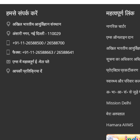
हमसे संपर्क करें
महत्वपूर्ण लिंक
अखिल भारतीय आयुर्विज्ञान संस्थान
नागरिक चार्टर
अंसारी नगर, नई दिल्ली - 110029
एम्स ऑनलाइन दान
+91-11-26588500 / 26588700
अखिल भारतीय आयुर्विज्ञ
फैक्स: +91-11-26588663 / 26588641
सूचना का अधिकार अध
एम्स में महत्वपूर्ण ई -मेल पते
प्रोएक्टिव प्रकटीकरण
आपकी प्रतिक्रिया दें
स्वास्थ्य और परिवार कल
अ॰ भा॰ आ॰ सं॰ से जुड़े
Mission Delhi
मेरा अस्पताल
Hamara AIIMS