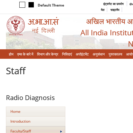
इंट्रानेट का उपयोग
@a
Default Theme
मेल
साइटमैप
अखिल भारतीय आयुर
All India Instit
N
होम
एम्‍स के बारे में
विभाग और केन्‍द्र
निविदाएं
अपॉइंटमेंट
अनुसंधान
पुस्तकालय
आयो
Staff
Radio Diagnosis
Home
Introduction
Faculty/Staff