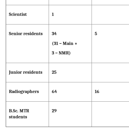
Scientist
1
Senior residents
34
5
(31 – Main +
3 – NMR)
Junior residents
25
Radiographers
64
16
B.Sc. MTR
29
students