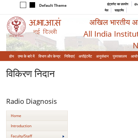
इंट्रानेट का उपयोग
@a
Default Theme
मेल
साइटमैप
अखिल भारतीय आयुर
All India Instit
N
होम
एम्‍स के बारे में
विभाग और केन्‍द्र
निविदाएं
अपॉइंटमेंट
अनुसंधान
पुस्तकालय
आयो
विकिरण निदान
Radio Diagnosis
Home
Introduction
Faculty/Staff