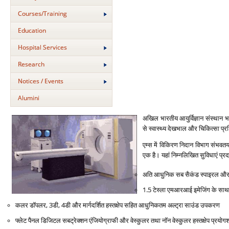
Courses/Training
Education
Hospital Services
Research
Notices / Events
Alumini
अखिल भारतीय आयुर्विज्ञान संस्‍थान भा
से स्‍वास्थ्‍य देखभाल और चिकित्‍सा प्रशिक्
एम्‍स में विकिरण निदान विभाग संभवतया 
एक है। यहां निम्‍नलिखित सुविधाएं प्रदा
अति आधुनिक सब सैकंड स्‍पाइरल और फोर्
1.5 टेस्‍ला एमआरआई इमेजिंग के साथ स्
कलर डॉपलर, 3डी, 4डी और मार्गदर्शित हस्‍तक्षेप सहित आधुनिकतम अल्‍ट्रा साउंड उपकरण
फ्लेट पैनल डिजिटल सबट्रेक्‍शन एंजियोग्राफी और वेस्‍कुलर तथा नॉन वेस्‍कुलर हस्‍तक्षेप प्रयोग