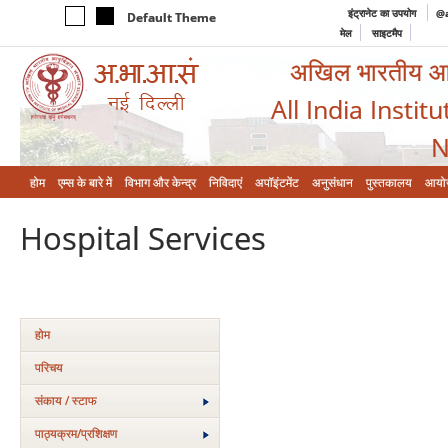
इंट्रानेट का उपयोग
@a
Default Theme
मेल
साइटमैप
अखिल भारतीय आयुर
All India Instit
N
होम
एम्‍स के बारे में
विभाग और केन्‍द्र
निविदाएं
अपॉइंटमेंट
अनुसंधान
पुस्तकालय
आयो
Hospital Services
होम
परिचय
संकाय / स्टाफ
पाठ्यक्रम/प्रशिक्षण