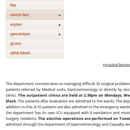
शिक्षा
अस्‍पताल सेवाएं
अनुसंधान
सूचना/कार्यक्रम
पूर्व छात्र
ओपिडी वोर्कफ्लो
Hospital Servic
The department concentrates on managing difficult GI surgical problems.
patients referred by Medical units, Gastroenterology or directly by doc
clinics.
The outpatient clinics are held at 2.30pm on Mondays, We
block
. The patients after evaluation are admitted to the wards. The de
addition to this, 8-10 patients are also admitted to the emergency wards a
the department has its own ICU equipped with 8 ventilators and moni
Surgery residents.
The elective operations are performed on Tues
admitted through the department of Gastroenterology and Casualty and