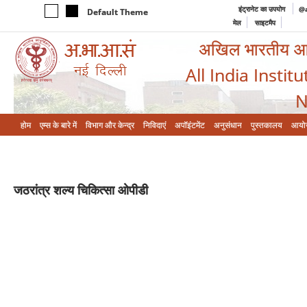
इंट्रानेट का उपयोग
@a
Default Theme
मेल
साइटमैप
अखिल भारतीय आयुर
All India Instit
N
होम
एम्‍स के बारे में
विभाग और केन्‍द्र
निविदाएं
अपॉइंटमेंट
अनुसंधान
पुस्तकालय
आयो
जठरांत्र शल्‍य चिकित्‍सा
ओपीडी