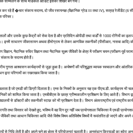
निक सम्मिलन के साथ मेडिकल ऑडिट इसका शिखर बन गया।
 कर रहे हैं �चार संकाय सदस्‍य, दो जीव रसायनज्ञ (वैज्ञानिक ग्रेड III तथा IV), सत्रह रेजीडेंट (6 सी
तीस परिचर।
 अस्‍पतालों और उसके कुछ केंद्रों को सेवा देता है और प्रतिदिन ओपीडी तथा वार्डों से 1000 रोगियों का इ
 इनमें साधारण जीवरसायन अथवा हीमोग्राम से लेकर आणविक तकनीकों (पीसीआर, नासबा आदि) की अपेक
्ञान, नैदानिक रुधिर विज्ञान तथा नैदानिक सूक्ष्‍म जैविकी के क्षेत्र में परीक्षण चयन (परीक्षण-पूर्व परामर
त संकाय के सदस्‍य होते हैं।
ष्‍ट्रीय गुणता आश्‍वासन कार्यक्रमों से जुड़ा हुआ है। अन्‍वेषणों की परिशुद्धता व्‍यापक स्‍वचालन और आंत
धन द्वारा परिणामों का रखरखाव किया जाता है।
लाता है जो एमडी की डिग्री दिलाता है। एम्‍स के नियमों के अनुसार यह एक पीएच.डी. कार्यक्रम भी चलाता है
ैज्ञानिकों को शामिल किया जाता है। एमबीबीएस के छात्र ग्रीष्‍मकालीन प्रशिक्षण के लिए आते हैं। विभाग द्
वविद्यालयों से डॉक्‍टरों और तकनीकी स्‍टाफ़ को भी प्रशिक्षण देता है। विभाग अंतरराष्‍ट्रीय एवं राष्‍ट्र
 प्रगति तथा विस्‍तार को देखते हुए, भविष्‍य में वह दिन दूर नहीं जब प्रयोगशाला चिकित्‍सा में एमडी प्रय
ष्‍म जैविकी तथा आधान चिकित्‍सा आदि जैसे विशेष विषय अतिविशेष विषयों में रूपांतरित हो जाएंगे और अपने अप
ं से निधि लेती है और अपने चुने हुए क्षेत्र में परियोजनाएं चलाती है। अनुसंधान क्रियाओं का ब्‍योरा अनु