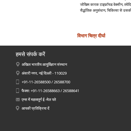
जोखिम कारक टाइफ़ॉयड वेक्‍सीन, तपेदिक,
सैद्धांतिक अनुसंधान, चिकित्‍सा से उस
विभाग चित्र दीर्घा
हमसे संपर्क करें
अखिल भारतीय आयुर्विज्ञान संस्थान
अंसारी नगर, नई दिल्ली - 110029
+91-11-26588500 / 26588700
फैक्स: +91-11-26588663 / 26588641
एम्स में महत्वपूर्ण ई -मेल पते
आपकी प्रतिक्रिया दें