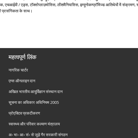
 एचआईवी / एड्स, टॉक्‍सोप्‍लाज़मोसिस, लीशमैनियासिस, इम्‍यूनोकम्‍प्रॉमिज्‍ड आतिथेयों में संक्रमण, स
की प्रासंगिकता के साथ।
महत्वपूर्ण लिंक
नागरिक चार्टर
एम्स ऑनलाइन दान
अखिल भारतीय आयुर्विज्ञान संस्थान दान
सूचना का अधिकार अधिनियम 2005
प्रोएक्टिव प्रकटीकरण
स्वास्थ्य और परिवार कल्याण मंत्रालय
अ॰ भा॰ आ॰ सं॰ से जुड़े गैर सरकारी संगठन