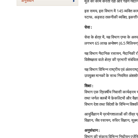
अनुसंधान
मूल का काम करता रहा और गहन नैदा
इस समय, इस विभाग में 145 व्‍यक्ति काम
स्‍टाफ, अड़सठ तकनीकी व्‍यक्ति, इकत्
सेवा :
सेवा के क्षेत्र में, यह विभाग एम्‍स के
लगभग 65 लाख अन्‍वेषण (6.5 मिलियन)।
यह विभाग नैदानिक रसायन, नैदानिकी रोग विज
विशेषज्ञता वाले क्षेत्र की प्रभारी संबंधि
यह विभाग विभिन्‍न राष्‍ट्रीय एवं अंतररा
उपयुक्‍त मानकों के साथ नियमित अंशशो
शिक्षा :
विभाग एक त्रिवर्षीय निवासी कार्यक्रम च
तथा जर्नल क्‍लबों में फ़ेकल्टियों और व
विभाग देश तथा विदेशों के विभिन्‍न विश्‍
आयुर्विज्ञान में प्रयोगशालाओं की तीव्र
विज्ञान, जैव रसायन, रुधिर विज्ञान, सूक्
अनुसंधान :
विभाग की संकाय विभिन्‍न निधीयन एजेंसियो