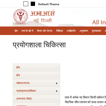
Default Theme
All I
होम
एम्‍स के बारे में
विभाग और केन्‍द्र
निविदाएं
अपॉइंटमेंट
अनुसंधान
पुस्तकालय
प्रयोगशाला चिकित्‍सा
होम
होम
संकाय/स्‍टाफ
पाठ्यक्रम/प्रशिक्षण
एम्‍स में अनेक नए विभाग किसी वर्तमान व
अस्‍पताल सेवाएं
नैदानिक जीव रसायन को साथ लाकर और उ