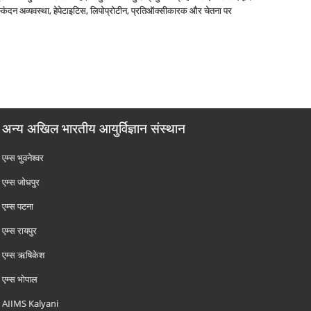
्‍कंदन अव्‍यवस्‍था, हेपेटाइटिस, लिपोप्रोटीन, प्रतिऑक्‍सीकारक और चेतना पर
अन्य अखिल भारतीय आयुर्विज्ञान संस्थान
एम्‍स भुवनेश्वर
एम्‍स जोधपुर
एम्‍स पटना
एम्‍स रायपुर
एम्‍स ऋषिकेश
एम्‍स भोपाल
AIIMS Kalyani