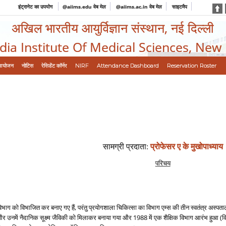
इंट्रानेट का उपयोग
@aiims.edu वेब मेल
@aiims.ac.in वेब मेल
साइटमैप
अखिल भारतीय आयुर्विज्ञान संस्थान, नई दिल्ली
ndia Institute Of Medical Sciences, New
आयोजन
नोटिस
रेसिडेंट कॉर्नर
NIRF
Attendance Dashboard
Reservation Roster
सामग्री प्रदाता
:
प्रोफेसर ए के मुखोपाध्‍याय
परिचय
िभाग को विभाजित कर बनाए गए हैं, परंतु प्रयोगशाला चिकित्‍सा का विभाग एम्‍स की तीन स्‍वतंत्र अस्‍पता
नमें नैदानिक सूक्ष्‍म जैविकी को मिलाकर बनाया गया और 1988 में एक शैक्षिक विभाग आरंभ हुआ (वि