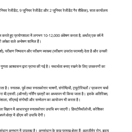
नियर रेजीडेंट, 9 जूनियर रेजीडेंट और 2 जूनियर रेजीडेंट गैर शैक्षिक), सात कार्यालय
लाज करते हुए प्रयोगशाला में लगभग 10-12,000 अंवेषण करता है, अर्थात् एक वर्ष में
्षा वाले अन्‍वेषण शामिल हैं।
्श), परीक्षण निष्‍पादन और परीक्षण व्‍याख्‍या (परीक्षण उपरांत परामर्श) देता है और उनकी
रिक गुणता आश्‍वासन द्वारा प्राप्‍त की गई है। यथार्थता बनाए रखने के लिए उपकरणों का
। स्‍नातक. पूर्व तथा स्‍नातकोत्तर भाषणों, संगोष्ठियों, ट्यूटोरियलों / प्रकरण चर्चा
वारा बी.एससी. (ऑनर्स) नर्सिंग छात्रों का अध्‍यापन भी किया जाता है। इसके अतिरिक्‍त,
ीय कार्यशाला, सीएमई संगोष्‍ठी और सम्‍मेलन का आयोजन भी करता है।
ोगशाला विज्ञान में आधारभूत स्‍नातकोत्तर उपाधि बन जाएगी। हिस्‍टोपैथॉलोजी, कोशिका
ने क्षेत्र में डीएम की उपाधि देंगी।
संधान अनुभाग में उपलब्‍ध है। अनुसंधान के कुछ प्रमुख क्षेत्र हैं- अलज़ीमेर रोग, हृदय