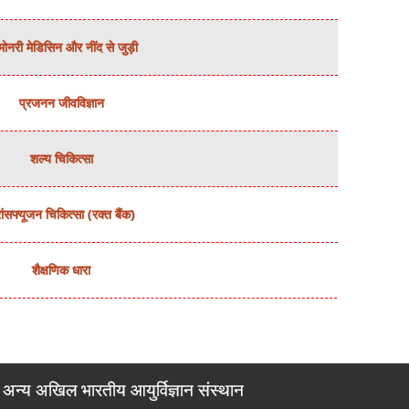
मोनरी मेडिसिन और नींद से जुड़ी
प्रजनन जीवविज्ञान
शल्‍य चिकित्‍सा
रांसफ्यूजन चिकित्‍सा (रक्‍त बैंक)
शैक्षणिक धारा
अन्य अखिल भारतीय आयुर्विज्ञान संस्थान