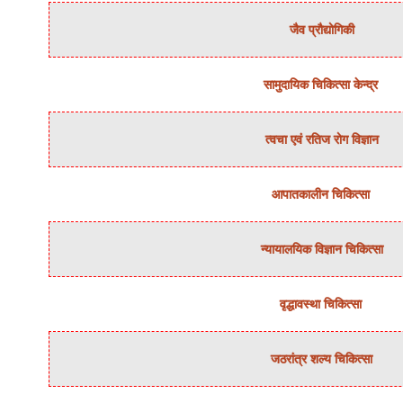
जैव प्रौद्योगिकी
सामुदायिक चिकित्‍सा केन्‍द्र
त्‍वचा एवं रतिज रोग विज्ञान
आपातकालीन चिकित्सा
न्‍यायालयिक विज्ञान चिकित्‍सा
वृद्धावस्था चिकित्सा
जठरांत्र शल्‍य चिकित्‍सा