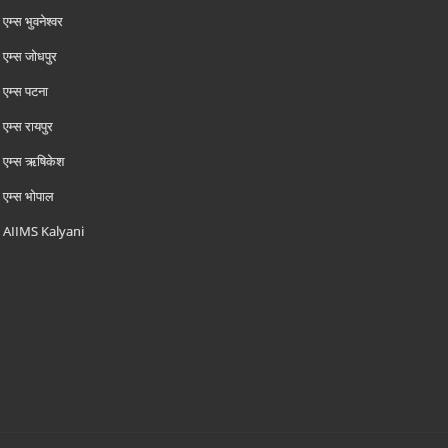
एम्‍स भुवनेश्वर
एम्‍स जोधपुर
एम्‍स पटना
एम्‍स रायपुर
एम्‍स ऋषिकेश
एम्‍स भोपाल
AIIMS Kalyani