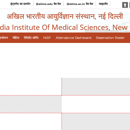
इंट्रानेट का उपयोग
@aiims.edu वेब मेल
@aiims.ac.in वेब मेल
साइटमैप
अखिल भारतीय आयुर्विज्ञान संस्थान, नई दिल्ली
ndia Institute Of Medical Sciences, New
आयोजन
नोटिस
रेसिडेंट कॉर्नर
NIRF
Attendance Dashboard
Reservation Roster