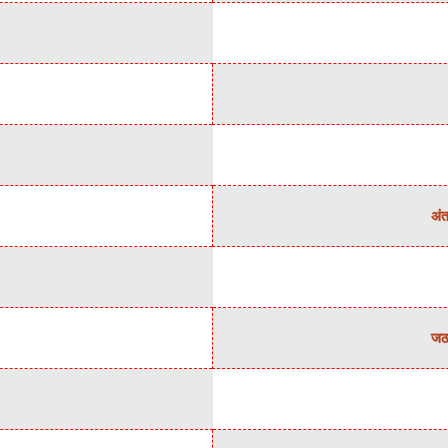
अंत
जठर