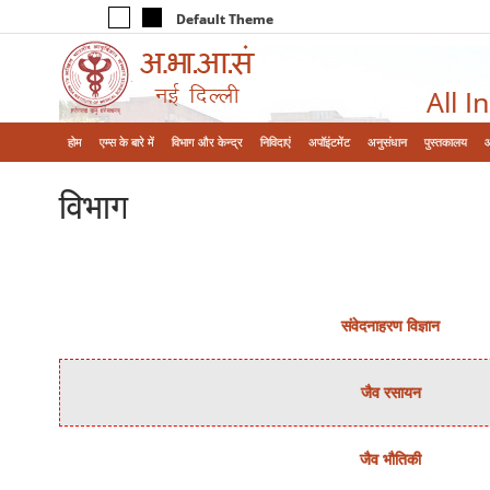
Default Theme
All I
होम
एम्‍स के बारे में
विभाग और केन्‍द्र
निविदाएं
अपॉइंटमेंट
अनुसंधान
पुस्तकालय
विभाग
संवेदनाहरण विज्ञान
जैव रसायन
जैव भौतिकी