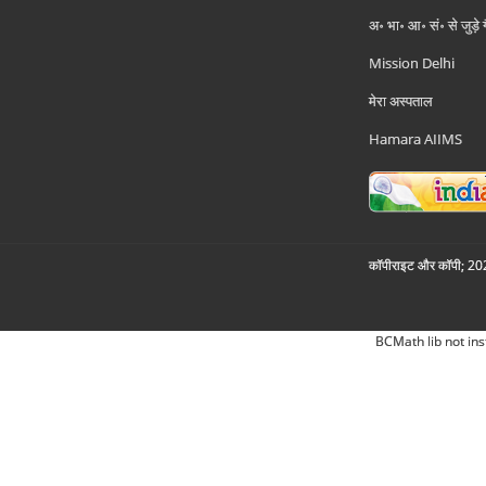
अ॰ भा॰ आ॰ सं॰ से जुड़े
Mission Delhi
मेरा अस्पताल
Hamara AIIMS
कॉपीराइट और कॉपी; 2026
BCMath lib not ins