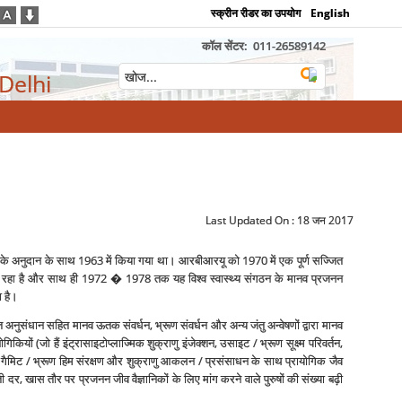
स्क्रीन रीडर का उपयोग
English
कॉल सेंटर:
011-26589142
 Delhi
Last Updated On :
18 जन 2017
डेशन के अनुदान के साथ 1963 में किया गया था। आरबीआरयू को 1970 में एक पूर्ण सज्जित
‍द्र रहा है और साथ ही 1972 � 1978 तक यह विश्‍व स्‍वास्‍थ्‍य संगठन के मानव प्रजनन
ा है।
त अनुसंधान सहित मानव ऊतक संवर्धन, भ्रूण संवर्धन और अन्‍य जंतु अन्‍वेषणों द्वारा मानव
यों (जो हैं इंट्रासाइटोप्‍लाज्मिक शुक्राणु इंजेक्‍शन, उसाइट / भ्रूण सूक्ष्‍म परिवर्तन,
न, गैमिट / भ्रूण हिम संरक्षण और शुक्राणु आकलन / प्रसंसाधन के साथ प्रायोगिक जैव
 दर, खास तौर पर प्रजनन जीव वैज्ञानिकों के लिए मांग करने वाले पुरुषों की संख्‍या बढ़ी