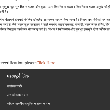
हला प्रमुख मूल भूत विज्ञान घटक और दूसरा अल्‍प क्लिनिकल घटक। क्लिनिकल घटक अनुर्वर जोड़ों 
 जाती है।
ीव विज्ञान में टीएचडी के लिए डॉक्‍टरेट पाठ्यक्रम प्रदान किया जाता है। विभाग द्वारा विशेषज्ञों को 
धान करते हैं, जैसे भ्रूण सूक्ष्‍म रूपांतरण / पात्रे संवर्धन, आईसीएसआई, पीजीडी, भ्रूण लेजर हैचिंग,
वरता नियंत्रण कार्यक्रम भी चलाए जाते हैं। विभाग में चिकित्‍सीय और मूलभूत पृष्‍ठभूमि दोनों वर्गों के सं
 rectification please
Click Here
महत्वपूर्ण लिंक
नागरिक चार्टर
एम्स ऑनलाइन दान
अखिल भारतीय आयुर्विज्ञान संस्थान दान