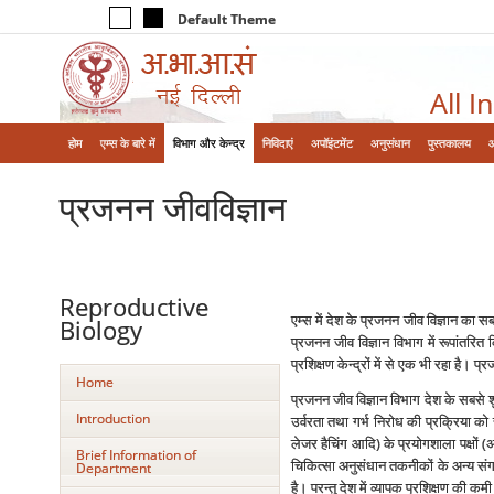
Default Theme
All I
होम
एम्‍स के बारे में
विभाग और केन्‍द्र
निविदाएं
अपॉइंटमेंट
अनुसंधान
पुस्तकालय
प्रजनन जीवविज्ञान
Reproductive
एम्‍स में देश के प्रजनन जीव विज्ञान का
Biology
प्रजनन जीव विज्ञान विभाग में रूपांतरित
प्रशिक्षण केन्‍द्रों में से एक भी रहा है।
Home
प्रजनन जीव विज्ञान विभाग देश के सबसे शुर
Introduction
उर्वरता तथा गर्भ निरोध की प्रक्रिया को सम
लेजर हैचिंग आदि) के प्रयोगशाला पक्षों
Brief Information of
चिकित्‍सा अनुसंधान तकनीकों के अन्‍य संगत
Department
है। परन्‍तु देश में व्‍यापक प्रशिक्षण की कम