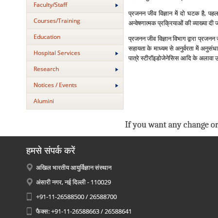
Faculty/Staff
प्रजनन जीव विज्ञान में दो घटक है, प
Courses/Training
अन्‍वेषणात्‍मक प्रक्रियाओं की व्‍याख्‍या दी
Education
प्रजनन जीव विज्ञान विभाग द्वारा प्रजनन ज
सहायता के माध्‍यम से अनुर्वरता में अनुसं
Hospital Services
पात्रे स्‍टीरॉइडोजेनेसिस आदि के अलावा उर्
Research
Notices / Events
Alumini
If you want any change or
हमसे संपर्क करें
अखिल भारतीय आयुर्विज्ञान संस्थान
अंसारी नगर, नई दिल्ली - 110029
+91-11-26588500 / 26588700
फैक्स: +91-11-26588663 / 26588641