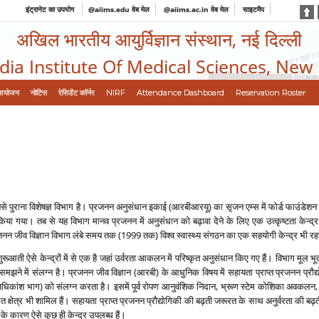
इंट्रानेट का उपयोग
@aiims.edu वेब मेल
@aiims.ac.in वेब मेल
साइटमैप
अखिल भारतीय आयुर्विज्ञान संस्थान, नई दिल्ली
ndia Institute Of Medical Sciences, New
आयोजन
नोटिस
रेसिडेंट कॉर्नर
NIRF
Attendance Dashboard
Reservation Roster
 सबसे पुराना विशेषज्ञ विभाग है। प्रजनन अनुसंधान इकाई (आरबीआरयू) का सृजन एम्‍स में फोर्ड फाउं
 किया गया। तब से यह विभाग मानव प्रजनन में अनुसंधान को बढ़ावा देने के लिए एक उत्‍कृष्‍टता केन्
 प्रजनन जीव विज्ञान विभाग लंबे समय तक (1999 तक) विश्‍व स्‍वास्‍थ्‍य संगठन का एक सहयोगी केन्‍द्र भी रह
ूआती ऐसे केन्‍द्रों में से एक है जहां उर्वरता आकलन में परिष्‍कृत अनुसंधान किए गए हैं। विभाग मूल भू
झने में संलग्‍न है। प्रजनन जीव विज्ञान (आरबी) के आधुनिक विषय में सहायता प्राप्‍त प्रजनन प्रौद्योगिकि
 (अधिकांश भाग) को संलग्‍न करता है। इसमें पूर्व रोपण आनुवंशिक निदान, भ्रूण स्‍टेम कोशिका अवकल
 क्षेत्र भी शामिल हैं। सहायता प्राप्‍त प्रजनन प्रौद्योगिकी की बढ़ती जरूरत के साथ अनुर्वरता की बढ़ती
ी के कारण ऐसे कुछ ही केन्‍द्र उपलब्‍ध हैं।