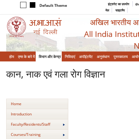
इंट्रानेट का उपयोग
@a
Default Theme
मेल
साइटमैप
अखिल भारतीय आयुर
All India Instit
N
होम
एम्‍स के बारे में
विभाग और केन्‍द्र
निविदाएं
अपॉइंटमेंट
अनुसंधान
पुस्तकालय
आयो
कान, नाक एवं गला रोग विज्ञान
Home
Introduction
Faculty/Residents/Staff
Courses/Training