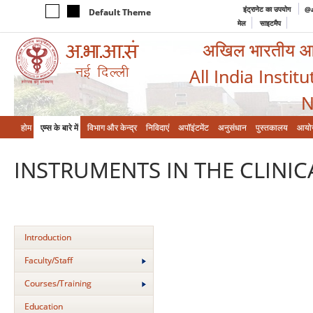
इंट्रानेट का उपयोग
@a
Default Theme
मेल
साइटमैप
अखिल भारतीय आयुर
All India Instit
N
होम
एम्‍स के बारे में
विभाग और केन्‍द्र
निविदाएं
अपॉइंटमेंट
अनुसंधान
पुस्तकालय
आयो
INSTRUMENTS IN THE CLINI
Introduction
Faculty/Staff
Courses/Training
Education