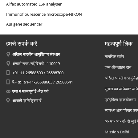
Alifax automated ESR analyser
Immunoflourescence microscope-NIKON
ABI gene sequencer
हमसे संपर्क करें
महत्वपूर्ण लिंक
अखिल भारतीय आयुर्विज्ञान संस्थान
नागरिक चार्टर
अंसारी नगर, नई दिल्ली - 110029
एम्स ऑनलाइन दान
+91-11-26588500 / 26588700
अखिल भारतीय आयुर्विज्ञ
फैक्स: +91-11-26588663 / 26588641
सूचना का अधिकार अध
एम्स में महत्वपूर्ण ई -मेल पते
प्रोएक्टिव प्रकटीकरण
आपकी प्रतिक्रिया दें
स्वास्थ्य और परिवार कल
अ॰ भा॰ आ॰ सं॰ से जुड़े
Mission Delhi