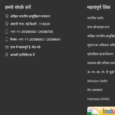
हमसे संपर्क करें
महत्वपूर्ण लिंक
अखिल भारतीय आयुर्विज्ञान संस्थान
नागरिक चार्टर
अंसारी नगर, नई दिल्ली - 110029
एम्स ऑनलाइन दान
+91-11-26588500 / 26588700
अखिल भारतीय आयुर्विज्ञ
फैक्स: +91-11-26588663 / 26588641
सूचना का अधिकार अध
एम्स में महत्वपूर्ण ई -मेल पते
प्रोएक्टिव प्रकटीकरण
आपकी प्रतिक्रिया दें
स्वास्थ्य और परिवार कल
अ॰ भा॰ आ॰ सं॰ से जुड़े
Mission Delhi
मेरा अस्पताल
Hamara AIIMS