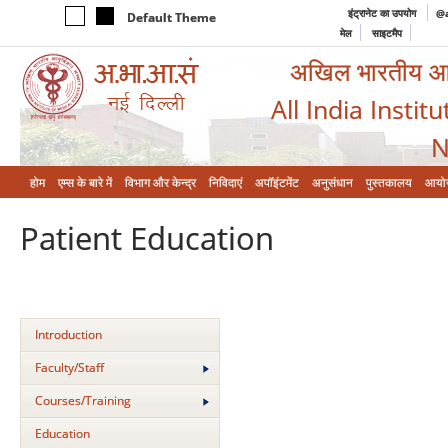
इंट्रानेट का उपयोग
@a
Default Theme
मेल
साइटमैप
अखिल भारतीय आयुर
All India Instit
N
होम
एम्‍स के बारे में
विभाग और केन्‍द्र
निविदाएं
अपॉइंटमेंट
अनुसंधान
पुस्तकालय
आयो
Patient Education
Introduction
Faculty/Staff
Courses/Training
Education