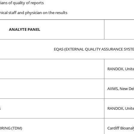
cians of quality of reports
nical staff and physician on the results
ANALYTE PANEL
EQAS (EXTERNAL QUALITY ASSURANCE SYST
RANDOX, Unit
AIIMS, New Del
S
RANDOX, Unit
RING (TDM)
Cardiff Bioanaly