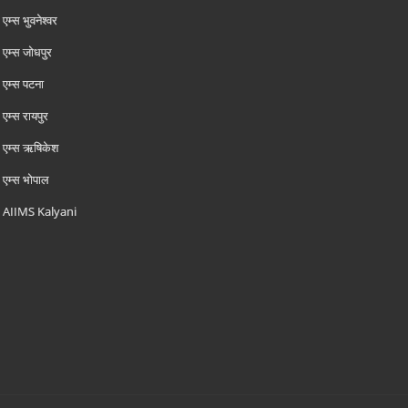
एम्‍स भुवनेश्वर
एम्‍स जोधपुर
एम्‍स पटना
एम्‍स रायपुर
एम्‍स ऋषिकेश
एम्‍स भोपाल
AIIMS Kalyani