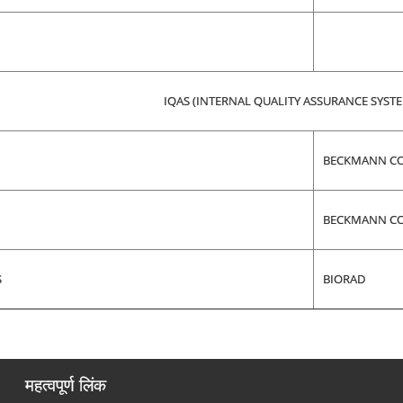
IQAS (INTERNAL QUALITY ASSURANCE SYST
BECKMANN C
BECKMANN C
S
BIORAD
महत्वपूर्ण लिंक