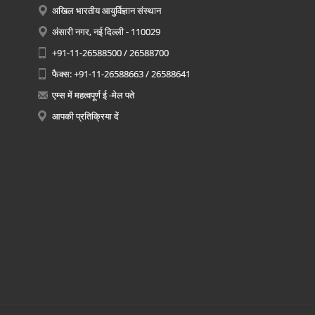
अखिल भारतीय आयुर्विज्ञान संस्थान
अंसारी नगर, नई दिल्ली - 110029
+91-11-26588500 / 26588700
फैक्स: +91-11-26588663 / 26588641
एम्स में महत्वपूर्ण ई -मेल पते
आपकी प्रतिक्रिया दें