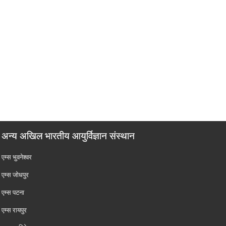
अन्य अखिल भारतीय आयुर्विज्ञान संस्थान
एम्‍स भुवनेश्वर
एम्‍स जोधपुर
एम्‍स पटना
एम्‍स रायपुर