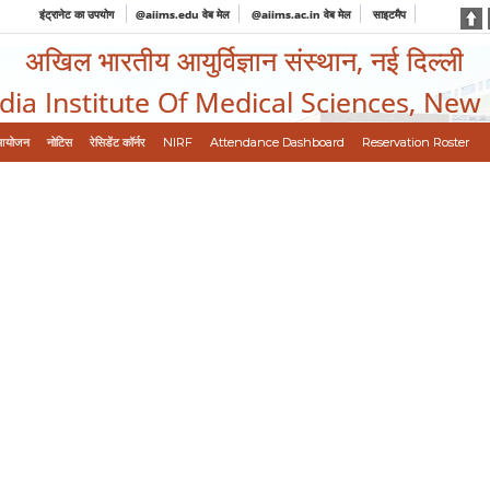
इंट्रानेट का उपयोग
@aiims.edu वेब मेल
@aiims.ac.in वेब मेल
साइटमैप
अखिल भारतीय आयुर्विज्ञान संस्थान, नई दिल्ली
ndia Institute Of Medical Sciences, New
आयोजन
नोटिस
रेसिडेंट कॉर्नर
NIRF
Attendance Dashboard
Reservation Roster