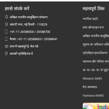
हमसे संपर्क करें
महत्वपूर्ण लिंक
अखिल भारतीय आयुर्विज्ञान संस्थान
नागरिक चार्टर
अंसारी नगर, नई दिल्ली - 110029
एम्स ऑनलाइन दान
+91-11-26588500 / 26588700
अखिल भारतीय आयुर्विज्ञ
फैक्स: +91-11-26588663 / 26588641
सूचना का अधिकार अध
एम्स में महत्वपूर्ण ई -मेल पते
प्रोएक्टिव प्रकटीकरण
आपकी प्रतिक्रिया दें
स्वास्थ्य और परिवार कल
अ॰ भा॰ आ॰ सं॰ से जुड़े
Mission Delhi
मेरा अस्पताल
Hamara AIIMS