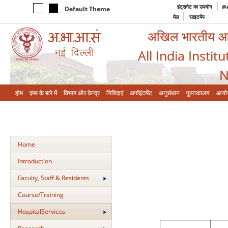
इंट्रानेट का उपयोग
@a
Default Theme
मेल
साइटमैप
अखिल भारतीय आयुर
All India Instit
N
होम
एम्‍स के बारे में
विभाग और केन्‍द्र
निविदाएं
अपॉइंटमेंट
अनुसंधान
पुस्तकालय
आयो
Home
Introduction
Faculty, Staff & Residents
Course/Training
HospitalServices