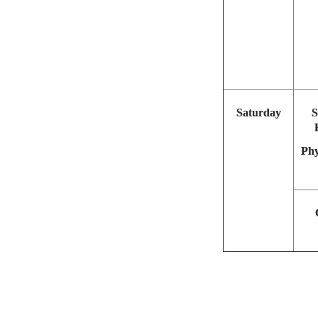
Saturday
S
Phy