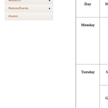
Research
Day
M
Notices/Events
Alumni
Monday
Tuesday
S
G