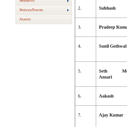
Research
2.
Subhash
Notices/Events
Alumni
3.
Pradeep Kum
4.
Sunil Gothwal
5.
Seth Md
Ansari
6.
Aakash
7.
Ajay Kumar