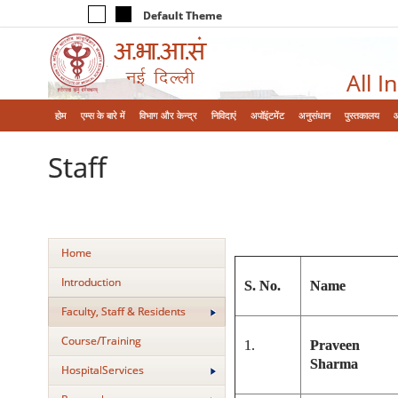
Default Theme
All I
होम
एम्‍स के बारे में
विभाग और केन्‍द्र
निविदाएं
अपॉइंटमेंट
अनुसंधान
पुस्तकालय
Staff
Home
Introduction
S. No.
Name
Faculty, Staff & Residents
Course/Training
1.
Praveen
Sharma
HospitalServices