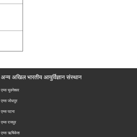
अन्य अखिल भारतीय आयुर्विज्ञान संस्थान
एम्‍स भुवनेश्वर
एम्‍स जोधपुर
एम्‍स पटना
एम्‍स रायपुर
एम्‍स ऋषिकेश