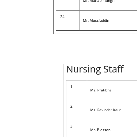
Mr. Mahabir Singh
24
Mr. Massiuddin
Nursing Staff
1
Ms. Pratibha
2
Ms. Ravinder Kaur
3
Mr. Blesson