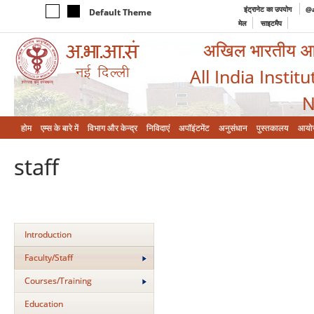
इंट्रानेट का उपयोग
@a
Default Theme
मेल
साइटमैप
अखिल भारतीय आयुर
All India Instit
N
होम
एम्‍स के बारे में
विभाग और केन्‍द्र
निविदाएं
अपॉइंटमेंट
अनुसंधान
पुस्तकालय
आयो
staff
Introduction
Faculty/Staff
Courses/Training
Education