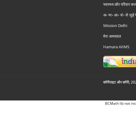
स्वास्थ्य और परिवार कल
अ॰ भा॰ आ॰ सं॰ से जुड़े
Mission Delhi
मेरा अस्पताल
Hamara AIIMS
कॉपीराइट और कॉपी; 2026
BCMath lib not ins