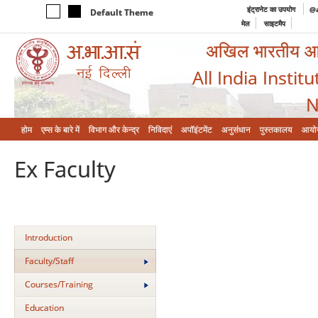
इंट्रानेट का उपयोग
@a
Default Theme
मेल
साइटमैप
अखिल भारतीय आयुर
All India Instit
N
होम
एम्‍स के बारे में
विभाग और केन्‍द्र
निविदाएं
अपॉइंटमेंट
अनुसंधान
पुस्तकालय
आयो
Ex Faculty
Introduction
Faculty/Staff
Courses/Training
Education