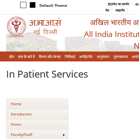
इंट्रानेट का उपयोग
@a
Default Theme
मेल
साइटमैप
अखिल भारतीय आयुर
All India Instit
N
होम
एम्‍स के बारे में
विभाग और केन्‍द्र
निविदाएं
अपॉइंटमेंट
अनुसंधान
पुस्तकालय
आयो
In Patient Services
Home
Introduction
Vision
Faculty/Staff