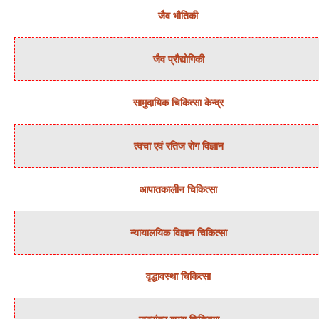
जैव भौतिकी
जैव प्रौद्योगिकी
सामुदायिक चिकित्‍सा केन्‍द्र
त्‍वचा एवं रतिज रोग विज्ञान
आपातकालीन चिकित्सा
न्‍यायालयिक विज्ञान चिकित्‍सा
वृद्धावस्था चिकित्सा