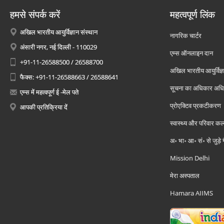
हमसे संपर्क करें
महत्वपूर्ण लिंक
अखिल भारतीय आयुर्विज्ञान संस्थान
नागरिक चार्टर
अंसारी नगर, नई दिल्ली - 110029
एम्स ऑनलाइन दान
+91-11-26588500 / 26588700
अखिल भारतीय आयुर्विज्ञ
फैक्स: +91-11-26588663 / 26588641
सूचना का अधिकार अध
एम्स में महत्वपूर्ण ई -मेल पते
प्रोएक्टिव प्रकटीकरण
आपकी प्रतिक्रिया दें
स्वास्थ्य और परिवार कल
अ॰ भा॰ आ॰ सं॰ से जुड़े
Mission Delhi
मेरा अस्पताल
Hamara AIIMS