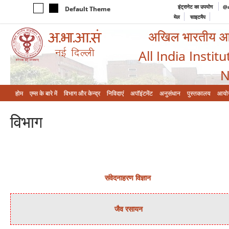
इंट्रानेट का उपयोग
@a
Default Theme
मेल
साइटमैप
अखिल भारतीय आयुर
All India Instit
N
होम
एम्‍स के बारे में
विभाग और केन्‍द्र
निविदाएं
अपॉइंटमेंट
अनुसंधान
पुस्तकालय
आयो
विभाग
संवेदनाहरण विज्ञान
जैव रसायन