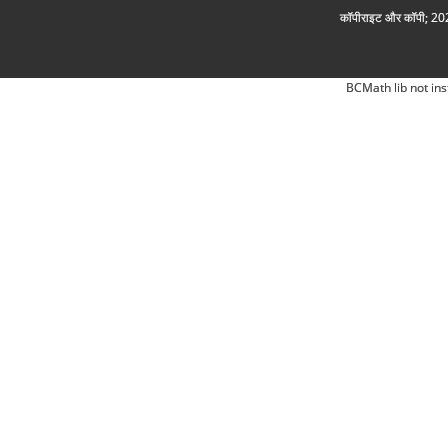
कॉपीराइट और कॉपी; 2026
BCMath lib not ins