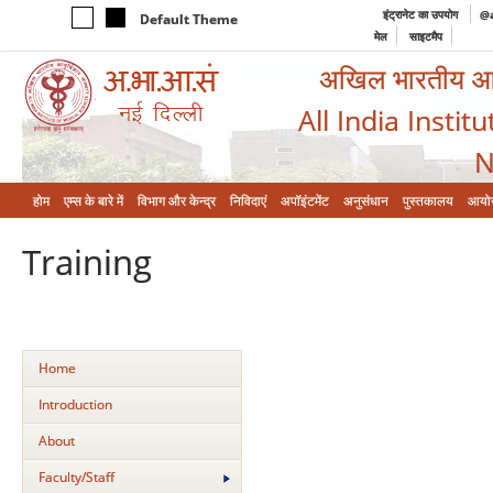
इंट्रानेट का उपयोग
@a
Default Theme
मेल
साइटमैप
अखिल भारतीय आयुर
All India Instit
N
होम
एम्‍स के बारे में
विभाग और केन्‍द्र
निविदाएं
अपॉइंटमेंट
अनुसंधान
पुस्तकालय
आयो
Training
Home
Introduction
About
Faculty/Staff