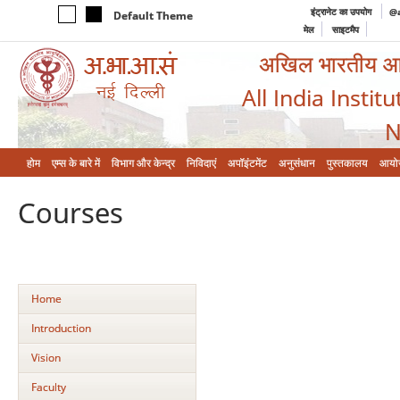
इंट्रानेट का उपयोग
@a
Default Theme
मेल
साइटमैप
अखिल भारतीय आयुर
All India Instit
N
होम
एम्‍स के बारे में
विभाग और केन्‍द्र
निविदाएं
अपॉइंटमेंट
अनुसंधान
पुस्तकालय
आयो
Courses
Home
Introduction
Vision
Faculty