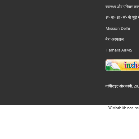
स्वास्थ्य और परिवार कल
अ॰ भा॰ आ॰ सं॰ से जुड़े
Mission Delhi
मेरा अस्पताल
Hamara AIIMS
कॉपीराइट और कॉपी; 2026
BCMath lib not ins