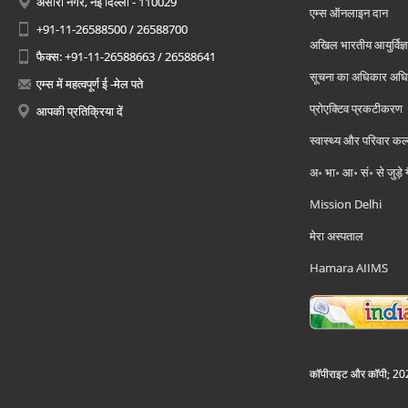
अंसारी नगर, नई दिल्ली - 110029
एम्स ऑनलाइन दान
+91-11-26588500 / 26588700
अखिल भारतीय आयुर्विज्ञ
फैक्स: +91-11-26588663 / 26588641
सूचना का अधिकार अध
एम्स में महत्वपूर्ण ई -मेल पते
प्रोएक्टिव प्रकटीकरण
आपकी प्रतिक्रिया दें
स्वास्थ्य और परिवार कल
अ॰ भा॰ आ॰ सं॰ से जुड़े
Mission Delhi
मेरा अस्पताल
Hamara AIIMS
कॉपीराइट और कॉपी; 2026