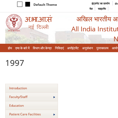
इंट्रानेट का उपयोग
@a
Default Theme
मेल
साइटमैप
अखिल भारतीय आयुर
All India Instit
N
होम
एम्‍स के बारे में
विभाग और केन्‍द्र
निविदाएं
अपॉइंटमेंट
अनुसंधान
पुस्तकालय
आयो
1997
Introduction
Faculty/Staff
Education
Patient Care Facilities