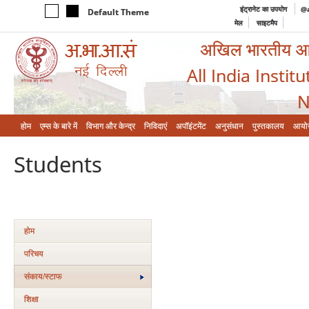
इंट्रानेट का उपयोग
@a
Default Theme
मेल
साइटमैप
अखिल भारतीय आयुर
All India Instit
N
होम
एम्‍स के बारे में
विभाग और केन्‍द्र
निविदाएं
अपॉइंटमेंट
अनुसंधान
पुस्तकालय
आयो
Students
होम
परिचय
संकाय/स्‍टाफ
शिक्षा