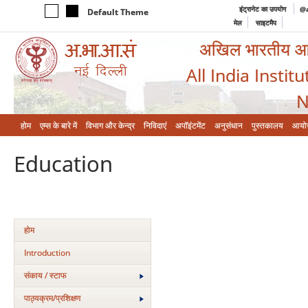
इंट्रानेट का उपयोग
@a
Default Theme
मेल
साइटमैप
अखिल भारतीय आयुर
All India Instit
N
होम
एम्‍स के बारे में
विभाग और केन्‍द्र
निविदाएं
अपॉइंटमेंट
अनुसंधान
पुस्तकालय
आयो
Education
होम
Introduction
संकाय / स्टाफ
पाठ्यक्रम/प्रशिक्षण