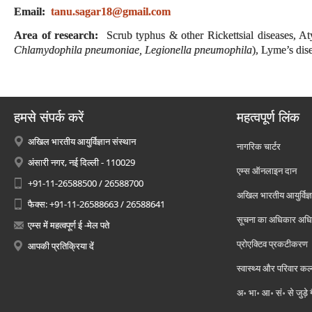
Email:
tanu.sagar18@gmail.com
Area of research:
Scrub typhus & other Rickettsial diseases, Atyp
Chlamydophila pneumoniae, Legionella pneumophila
), Lyme’s dise
हमसे संपर्क करें
महत्वपूर्ण लिंक
अखिल भारतीय आयुर्विज्ञान संस्थान
नागरिक चार्टर
अंसारी नगर, नई दिल्ली - 110029
एम्स ऑनलाइन दान
+91-11-26588500 / 26588700
अखिल भारतीय आयुर्विज्ञ
फैक्स: +91-11-26588663 / 26588641
सूचना का अधिकार अध
एम्स में महत्वपूर्ण ई -मेल पते
प्रोएक्टिव प्रकटीकरण
आपकी प्रतिक्रिया दें
स्वास्थ्य और परिवार कल
अ॰ भा॰ आ॰ सं॰ से जुड़े