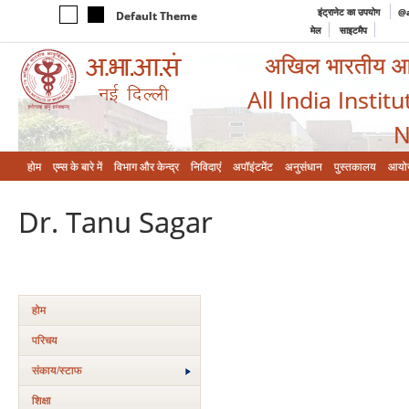
इंट्रानेट का उपयोग
@a
Default Theme
मेल
साइटमैप
अखिल भारतीय आयुर
All India Instit
N
होम
एम्‍स के बारे में
विभाग और केन्‍द्र
निविदाएं
अपॉइंटमेंट
अनुसंधान
पुस्तकालय
आयो
Dr. Tanu Sagar
होम
परिचय
संकाय/स्‍टाफ
शिक्षा