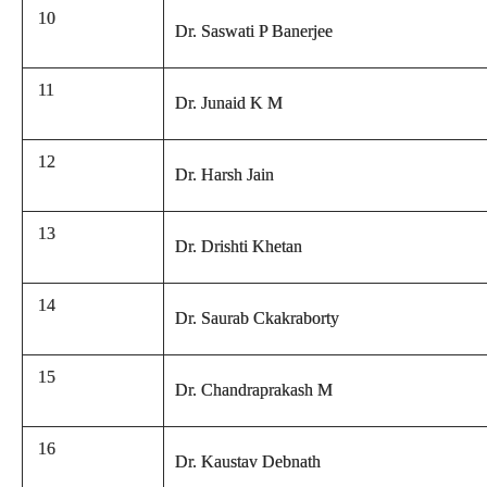
10
Dr. Saswati P Banerjee
11
Dr. Junaid K M
12
Dr. Harsh Jain
13
Dr. Drishti Khetan
14
Dr. Saurab Ckakraborty
15
Dr. Chandraprakash M
16
Dr. Kaustav Debnath