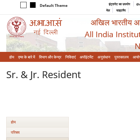
इंट्रानेट का उपयोग
@a
Default Theme
मेल
साइटमैप
अखिल भारतीय आयुर
All India Instit
N
होम
एम्‍स के बारे में
विभाग और केन्‍द्र
निविदाएं
अपॉइंटमेंट
अनुसंधान
पुस्तकालय
आयो
Sr. & Jr. Resident
होम
परिचय