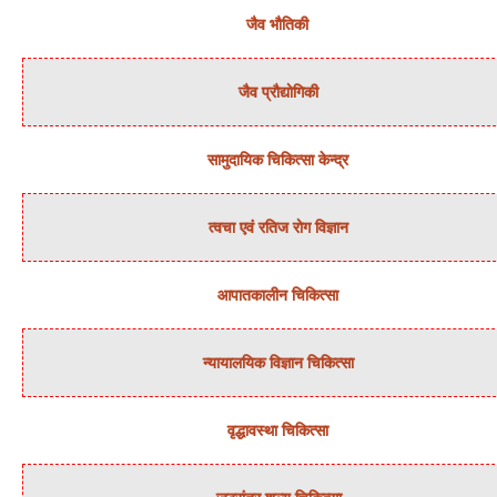
जैव भौतिकी
जैव प्रौद्योगिकी
सामुदायिक चिकित्‍सा केन्‍द्र
त्‍वचा एवं रतिज रोग विज्ञान
आपातकालीन चिकित्सा
न्‍यायालयिक विज्ञान चिकित्‍सा
वृद्धावस्था चिकित्सा