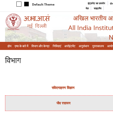
इंट्रानेट का उपयोग
@a
Default Theme
मेल
साइटमैप
अखिल भारतीय आयुर
All India Instit
N
होम
एम्‍स के बारे में
विभाग और केन्‍द्र
निविदाएं
अपॉइंटमेंट
अनुसंधान
पुस्तकालय
आयो
विभाग
संवेदनाहरण विज्ञान
जैव रसायन