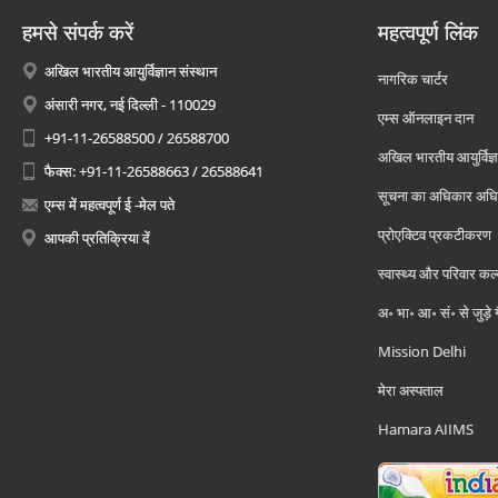
हमसे संपर्क करें
महत्वपूर्ण लिंक
अखिल भारतीय आयुर्विज्ञान संस्थान
नागरिक चार्टर
अंसारी नगर, नई दिल्ली - 110029
एम्स ऑनलाइन दान
+91-11-26588500 / 26588700
अखिल भारतीय आयुर्विज्ञ
फैक्स: +91-11-26588663 / 26588641
सूचना का अधिकार अध
एम्स में महत्वपूर्ण ई -मेल पते
प्रोएक्टिव प्रकटीकरण
आपकी प्रतिक्रिया दें
स्वास्थ्य और परिवार कल
अ॰ भा॰ आ॰ सं॰ से जुड़े
Mission Delhi
मेरा अस्पताल
Hamara AIIMS