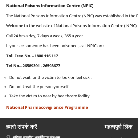
National Poisons Information Centre (NPIC)
The National Poisons Information Centre (NPIC) was established in the
Welcome to the website of National Poisons Information Centre ( NPIC) A
Call 24 hrs a day, 7 days a week, 365 a year.
If you see someone has been poisoned , call NPIC on :
Toll Free No. - 1800 116 117
Tel No.- 26589391 , 26593677
Do not wait for the victim to look or feel sick .
Do not treat the person yourself.
Take the victim to near by healthcare facility.
National Pharmacovigilance Programme
हमसे संपर्क करें
महत्वपूर्ण लिंक
अखिल भारतीय आयुर्विज्ञान संस्थान