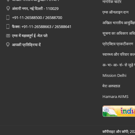
नागरिक चार्टर
अंसारी नगर, नई दिल्ली - 110029
एम्स ऑनलाइन दान
+91-11-26588500 / 26588700
अखिल भारतीय आयुर्विज्ञ
फैक्स: +91-11-26588663 / 26588641
सूचना का अधिकार अध
एम्स में महत्वपूर्ण ई -मेल पते
प्रोएक्टिव प्रकटीकरण
आपकी प्रतिक्रिया दें
स्वास्थ्य और परिवार कल
अ॰ भा॰ आ॰ सं॰ से जुड़े
Mission Delhi
मेरा अस्पताल
Hamara AIIMS
कॉपीराइट और कॉपी; 2026