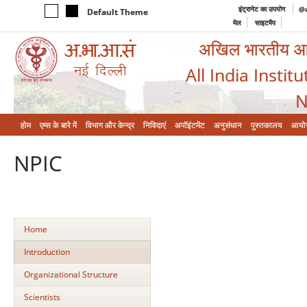
इंट्रानेट का उपयोग
@a
Default Theme
मेल
साइटमैप
अखिल भारतीय आयुर
All India Instit
N
होम
एम्‍स के बारे में
विभाग और केन्‍द्र
निविदाएं
अपॉइंटमेंट
अनुसंधान
पुस्तकालय
आयो
NPIC
Home
Introduction
Organizational Structure
Scientists