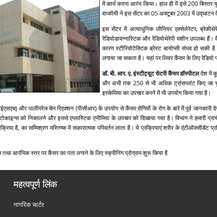
में कार्य करना आरंभ किया। हाल ही में इसे 200 बिस्‍तर 
वाजपेयी ने इस सेंटर का 05 अक्‍टूबर 2003 में उद्घाटन
इस सेंटर में अत्‍याधुनिक लीनियर एक्‍सेलेरेटर, ब्रेकीथेर
रेडियोडायग्‍नास्टिक और रेडियोथेरेपी मशीन उपलब्‍ध हैं। व
कारण स्‍टीरियोटेक्टिक ब्रेस्‍ट बायोप्‍सी संभव हो सकी है
लगाया जा सकता है। यहां पर लिवर कैंसर के लिए रेडियो फ्री
डॉ. बी. आर. ए. इंस्‍टीट्यूट रोटरी कैंसर हॉस्‍पीटल
देश में 
और अभी तक 250 से भी अधिक ट्रांसप्‍लांट किए जा चुके 
इस्‍केमिया का उपचार करने में भी उपयोग किया गया है।
सएच) और पालीमरेज चेन रिएक्‍शन (पीसीआर) के उपयोग से कैंसर रोगियों के रोग के बारे में पूर्व जानकारी 
काइन्‍स को निकालने और इससे एप्‍लास्टिक एनीमिया के उपचार को दिखाया गया है। विभाग ने हमारी प्राची
क्रिया है, का सम्मिश्रण मस्तिष्‍क में सकारात्‍मक परिवर्तन लाता है। ये प्रक्रियाएं शरीर के एंटीऑक्‍सीडेंट
्रम तथा आरंभिक स्‍तर पर कैंसर का पता लगाने के लिए स्‍क्रीनिंग प्रोग्राम शुरू किया है
महत्वपूर्ण लिंक
नागरिक चार्टर