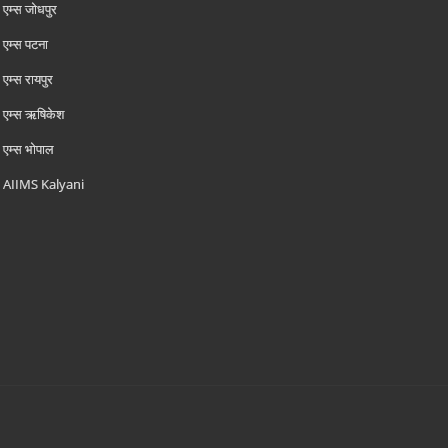
एम्‍स जोधपुर
एम्‍स पटना
एम्‍स रायपुर
एम्‍स ऋषिकेश
एम्‍स भोपाल
AIIMS Kalyani