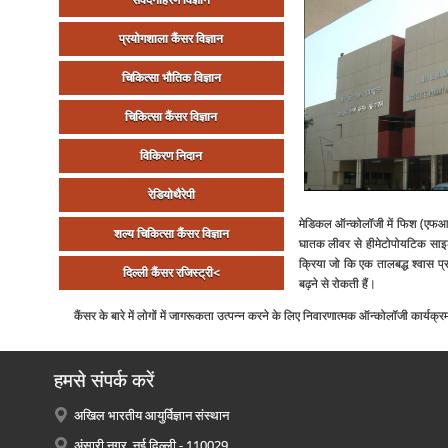
प्रयोगशाला कैंसर विज्ञान
चिकित्‍सा भौतिक विज्ञान
चिकित्‍सा कैंसर विज्ञान
विकिरण निदान
रेडियोथैरेपी
मेडिकल ऑन्‍कोलॉजी में फिश (एफआईए
शल्‍य चिकित्‍सा कैंसर विज्ञान
घातक लीवर से हीमेटोपोयटिक साइटो
क्रिया जो कि एक तालबद्ध श्‍वास प्र
दिल्‍ली कैंसर रजिस्‍ट्री<
बढ़ने से रोकती हैं।
कैंसर के बारे में लोगों में जागरूकता उत्‍पन्‍न करने के लिए निवारणात्‍मक ऑन्‍कोलॉजी कार्यक
हमसे संपर्क करें
अखिल भारतीय आयुर्विज्ञान संस्थान
अंसारी नगर, नई दिल्ली - 110029