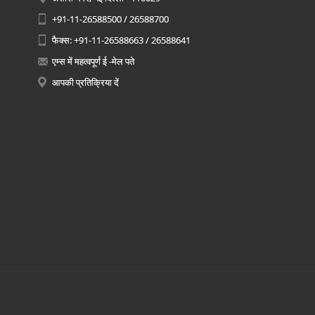
+91-11-26588500 / 26588700
फैक्स: +91-11-26588663 / 26588641
एम्स में महत्वपूर्ण ई -मेल पते
आपकी प्रतिक्रिया दें