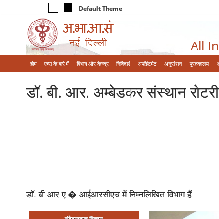
Default Theme
All I
होम
एम्‍स के बारे में
विभाग और केन्‍द्र
निविदाएं
अपॉइंटमेंट
अनुसंधान
पुस्तकालय
डॉ. बी. आर. अम्‍बेडकर संस्‍थान रोटर
डॉ. बी आर ए � आईआरसीएच में निम्‍नलिखित विभाग हैं
संवेदनाहरण विज्ञान