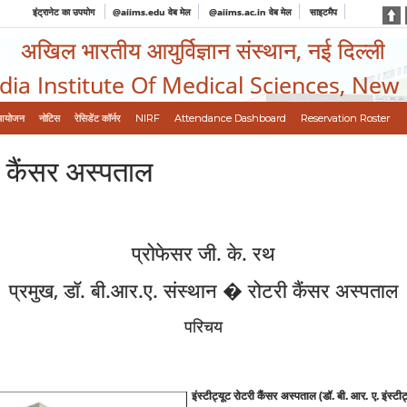
इंट्रानेट का उपयोग
@aiims.edu वेब मेल
@aiims.ac.in वेब मेल
साइटमैप
अखिल भारतीय आयुर्विज्ञान संस्थान, नई दिल्ली
ndia Institute Of Medical Sciences, New
आयोजन
नोटिस
रेसिडेंट कॉर्नर
NIRF
Attendance Dashboard
Reservation Roster
ी कैंसर अस्‍पताल
प्रोफेसर जी. के. रथ
प्रमुख, डॉ. बी.आर.ए. संस्‍थान � रोटरी कैंसर अस्‍पताल
परिचय
इंस्‍टीट्यूट रोटरी कैंसर अस्‍पताल (डॉ. बी. आर. ए. इंस्‍टी