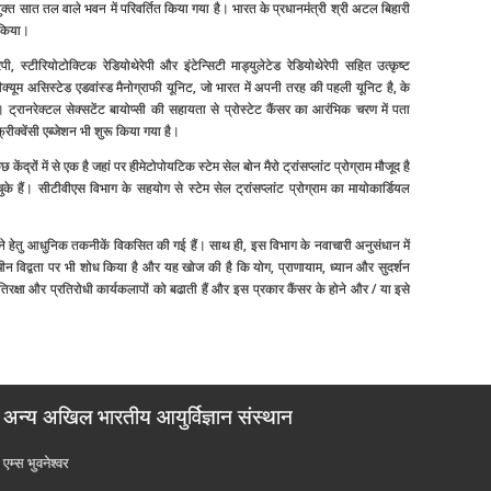
युक्‍त सात तल वाले भवन में परिवर्तित किया गया है। भारत के प्रधानमंत्री श्री अटल बिहारी
 किया।
ेपी, स्‍टीरियोटोक्टिक रेडियोथेरेपी और इंटेन्सिटी माड्युलेटेड रेडियोथेरेपी सहित उत्‍कृष्‍ट
ैक्‍यूम असिस्‍टेड एडवांस्‍ड मैनोग्राफी यूनिट, जो भारत में अपनी तरह की पहली यूनिट है, के
। ट्रानरेक्‍टल सेक्‍सटेंट बायोप्‍सी की सहायता से प्रोस्‍टेट कैंसर का आरंभिक चरण में पता
क्‍वेंसी एब्‍जेशन भी शुरू किया गया है।
कुछ केंद्रों में से एक है जहां पर हीमेटोपोयटिक स्‍टेम सेल बोन मैरो ट्रांसप्‍लांट प्रोग्राम मौजूद है
हैं। सीटीवीएस विभाग के सहयोग से स्‍टेम सेल ट्रांसप्‍लांट प्रोग्राम का मायोकार्डियल
देने हेतु आधुनिक तकनीकें विकसित की गई हैं। साथ ही, इस विभाग के नवाचारी अनुसंधान में
न विद्वता पर भी शोध किया है और यह खोज की है कि योग, प्राणायाम, ध्‍यान और सुदर्शन
 प्रतिरक्षा और प्रतिरोधी कार्यकलापों को बढाती हैं और इस प्रकार कैंसर के होने और / या इसे
अन्य अखिल भारतीय आयुर्विज्ञान संस्थान
एम्‍स भुवनेश्वर