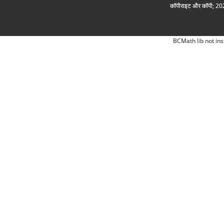
कॉपीराइट और कॉपी; 2026
BCMath lib not ins