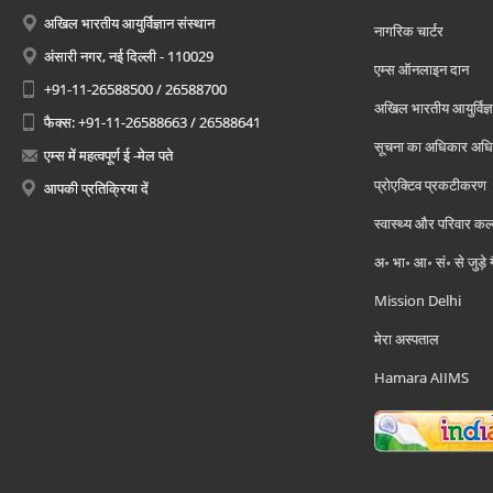
अखिल भारतीय आयुर्विज्ञान संस्थान
नागरिक चार्टर
अंसारी नगर, नई दिल्ली - 110029
एम्स ऑनलाइन दान
+91-11-26588500 / 26588700
अखिल भारतीय आयुर्विज्ञ
फैक्स: +91-11-26588663 / 26588641
सूचना का अधिकार अध
एम्स में महत्वपूर्ण ई -मेल पते
प्रोएक्टिव प्रकटीकरण
आपकी प्रतिक्रिया दें
स्वास्थ्य और परिवार कल
अ॰ भा॰ आ॰ सं॰ से जुड़े
Mission Delhi
मेरा अस्पताल
Hamara AIIMS