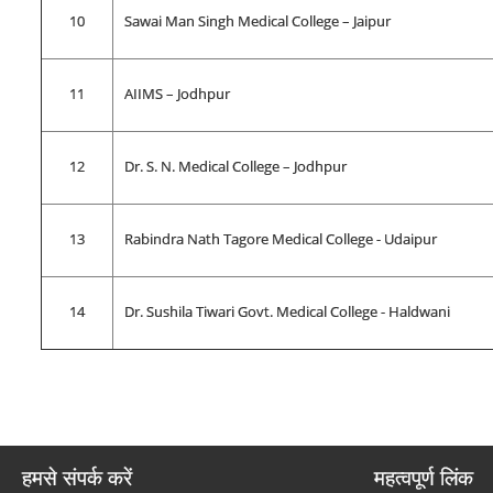
10
Sawai Man Singh Medical College – Jaipur
11
AIIMS – Jodhpur
12
Dr. S. N. Medical College – Jodhpur
13
Rabindra Nath Tagore Medical College - Udaipur
14
Dr. Sushila Tiwari Govt. Medical College - Haldwani
हमसे संपर्क करें
महत्वपूर्ण लिंक