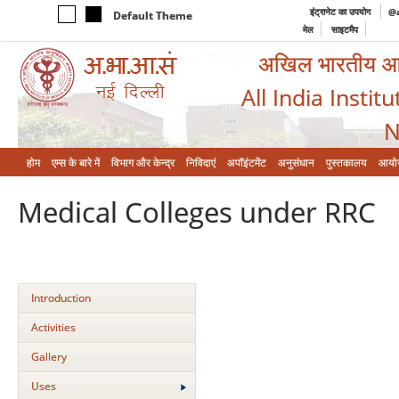
इंट्रानेट का उपयोग
@a
Default Theme
मेल
साइटमैप
अखिल भारतीय आयुर
All India Instit
N
होम
एम्‍स के बारे में
विभाग और केन्‍द्र
निविदाएं
अपॉइंटमेंट
अनुसंधान
पुस्तकालय
आयो
Medical Colleges under RRC
Introduction
Activities
Gallery
Uses