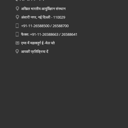
अखिल भारतीय आयुर्विज्ञान संस्थान
अंसारी नगर, नई दिल्ली - 110029
+91-11-26588500 / 26588700
फैक्स: +91-11-26588663 / 26588641
एम्स में महत्वपूर्ण ई -मेल पते
आपकी प्रतिक्रिया दें