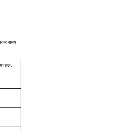
ं जाकर समय
ौथा तल,