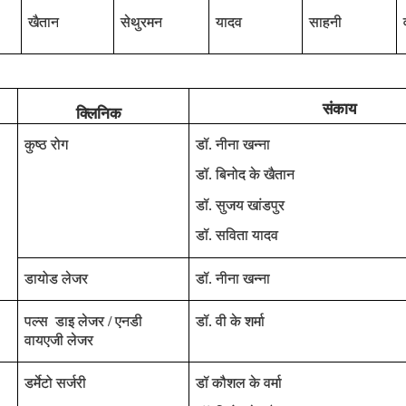
खैतान
सेथुरमन
यादव
साहनी
संकाय
क्लिनिक
कुष्‍ठ रोग
डॉ. नीना खन्ना
डॉ. बिनोद के खैतान
डॉ. सुजय खांडपुर
डॉ. सविता यादव
डायोड लेजर
डॉ. नीना खन्ना
पल्‍स डाइ लेजर / एनडी
डॉ. वी के शर्मा
वायएजी लेजर
डर्मेटो सर्जरी
डॉ कौशल के वर्मा