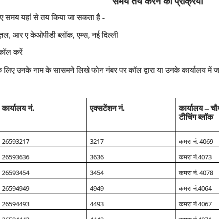
समय तय करने की प्रक्रिया
लिए समय यहां से तय किया जा सकता है -
,
ूतल, आर ए के
ओपीडी ब्लॉक
एम्‍स,
नई दिल्ली
कॉल करें
 के लिए उनके नाम के सासमने लिखे फोन नंबर पर कॉल द्वारा या उनके कार्यालय मे
कार्यालय नं.
एक्‍सटेंशन नं.
कार्यालय – च
टीचिंग ब्‍लॉक
26593217
3217
4069
कमरा नं.
26593636
3636
4073
कमरा नं.
26593454
3454
4078
कमरा नं.
26594949
4949
4064
कमरा नं.
26594493
4493
4067
कमरा नं.