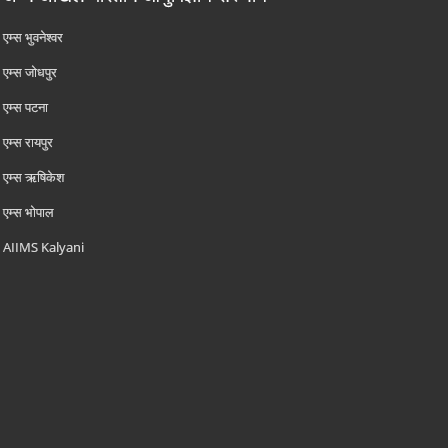
एम्‍स भुवनेश्वर
एम्‍स जोधपुर
एम्‍स पटना
एम्‍स रायपुर
एम्‍स ऋषिकेश
एम्‍स भोपाल
AIIMS Kalyani