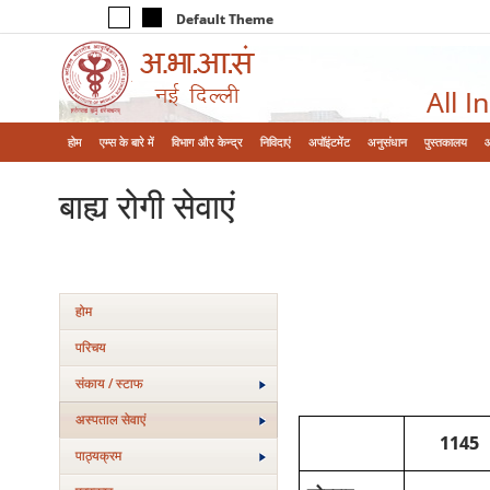
Default Theme
All I
होम
एम्‍स के बारे में
विभाग और केन्‍द्र
निविदाएं
अपॉइंटमेंट
अनुसंधान
पुस्तकालय
बाह्य रोगी सेवाएं
होम
परिचय
संकाय / स्टाफ
अस्‍पताल सेवाएं
1145
पाठ्यक्रम