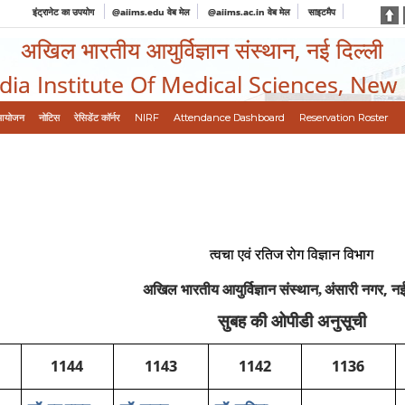
इंट्रानेट का उपयोग
@aiims.edu वेब मेल
@aiims.ac.in वेब मेल
साइटमैप
अखिल भारतीय आयुर्विज्ञान संस्थान, नई दिल्ली
ndia Institute Of Medical Sciences, New
आयोजन
नोटिस
रेसिडेंट कॉर्नर
NIRF
Attendance Dashboard
Reservation Roster
त्‍वचा एवं रतिज रोग विज्ञान विभाग
,
अखिल भारतीय आयुर्विज्ञान संस्थान,
अंसारी नगर
नई
सुबह की ओपीडी अनुसूची
1144
1143
1142
1136