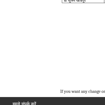
डॉ सुजय खांडपुर
If you want any change or
हमसे संपर्क करें