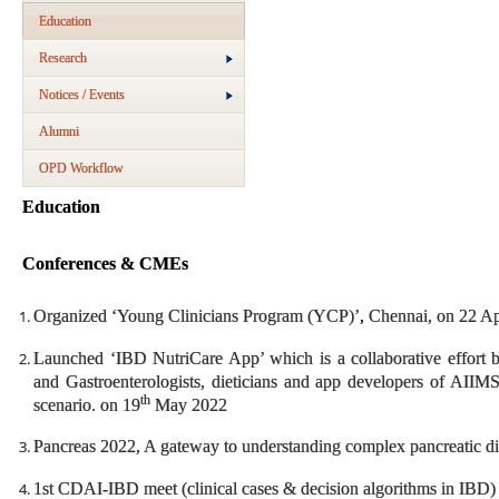
Education
Research
Notices / Events
Alumni
OPD Workflow
Education
Conferences & CMEs
Organized ‘Young Clinicians Program (YCP)’
,
Chennai, on 22 Apr
Launched ‘IBD NutriCare App’ which is a collaborative effort
and Gastroenterologists, dieticians and app developers of AIIM
th
scenario. on 19
May 2022
Pancreas 2022, A gateway to understanding complex pancreatic di
1st CDAI-IBD meet (clinical cases & decision algorithms in IBD