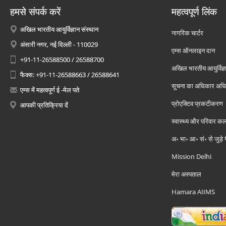
हमसे संपर्क करें
महत्वपूर्ण लिंक
अखिल भारतीय आयुर्विज्ञान संस्थान
नागरिक चार्टर
अंसारी नगर, नई दिल्ली - 110029
एम्स ऑनलाइन दान
+91-11-26588500 / 26588700
अखिल भारतीय आयुर्विज्ञ
फैक्स: +91-11-26588663 / 26588641
सूचना का अधिकार अध
एम्स में महत्वपूर्ण ई -मेल पते
प्रोएक्टिव प्रकटीकरण
आपकी प्रतिक्रिया दें
स्वास्थ्य और परिवार कल
अ॰ भा॰ आ॰ सं॰ से जुड़े
Mission Delhi
मेरा अस्पताल
Hamara AIIMS