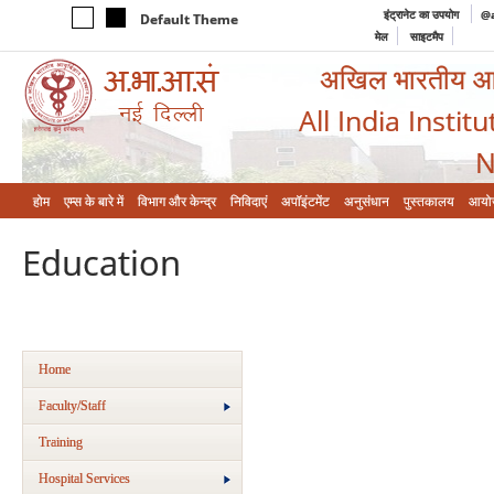
इंट्रानेट का उपयोग
@a
Default Theme
मेल
साइटमैप
अखिल भारतीय आयुर
All India Instit
N
होम
एम्‍स के बारे में
विभाग और केन्‍द्र
निविदाएं
अपॉइंटमेंट
अनुसंधान
पुस्तकालय
आयो
Education
Home
Faculty/Staff
Training
Hospital Services