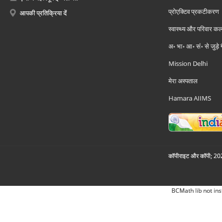
प्रोएक्टिव प्रकटीकरण
आपकी प्रतिक्रिया दें
स्वास्थ्य और परिवार कल
अ॰ भा॰ आ॰ सं॰ से जुड़े
Mission Delhi
मेरा अस्पताल
Hamara AIIMS
कॉपीराइट और कॉपी; 2026
BCMath lib not ins