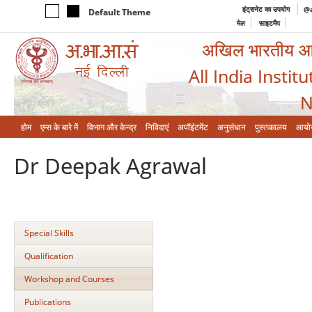
इंट्रानेट का उपयोग
@a
Default Theme
मेल
साइटमैप
अखिल भारतीय आयुर
All India Instit
N
होम
एम्‍स के बारे में
विभाग और केन्‍द्र
निविदाएं
अपॉइंटमेंट
अनुसंधान
पुस्तकालय
आयो
Dr Deepak Agrawal
Special Skills
Qualification
Workshop and Courses
Publications