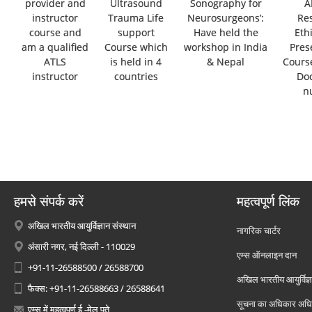
provider and
Ultrasound
Sonography for
A
instructor
Trauma Life
Neurosurgeons’:
Re
course and
support
Have held the
Eth
am a qualified
Course which
workshop in India
Pres
ATLS
is held in 4
& Nepal
Course
instructor
countries
Doc
n
हमसे संपर्क करें
महत्वपूर्ण लिंक
अखिल भारतीय आयुर्विज्ञान संस्थान
नागरिक चार्टर
अंसारी नगर, नई दिल्ली - 110029
एम्स ऑनलाइन दान
+91-11-26588500 / 26588700
अखिल भारतीय आयुर्विज्ञ
फैक्स: +91-11-26588663 / 26588641
सूचना का अधिकार अध
एम्स में महत्वपूर्ण ई -मेल पते