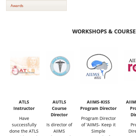
Awards
WORKSHOPS & COURSE
ATLS
AUTLS
AIIMS-KISS
AIIM
Instructor
Course
Program Director
Pr
Director
Di
Have
Program Director
successfully
Is director of
of ‘AIIMS- Keep it
Pr
done the ATLS
AIIMS
Simple
Dir