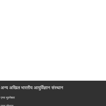
अन्य अखिल भारतीय आयुर्विज्ञान संस्थान
एम्‍स भुवनेश्वर
एम्‍स जोधपुर