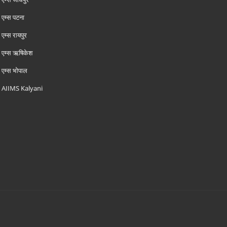
एम्‍स पटना
एम्‍स रायपुर
एम्‍स ऋषिकेश
एम्‍स भोपाल
AIIMS Kalyani