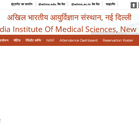
इंट्रानेट का उपयोग
@aiims.edu वेब मेल
@aiims.ac.in वेब मेल
साइटमैप
अखिल भारतीय आयुर्विज्ञान संस्थान, नई दिल्ली
ndia Institute Of Medical Sciences, New
आयोजन
नोटिस
रेसिडेंट कॉर्नर
NIRF
Attendance Dashboard
Reservation Roster
2