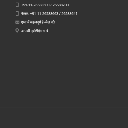
+91-11-26588500 / 26588700
फैक्स: +91-11-26588663 / 26588641
एम्स में महत्वपूर्ण ई -मेल पते
आपकी प्रतिक्रिया दें