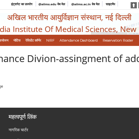
इंट्रानेट का उपयोग
@aiims.edu वेब मेल
@aiims.ac.in वेब मेल
साइटमैप
अखिल भारतीय आयुर्विज्ञान संस्थान, नई दिल्ली
ndia Institute Of Medical Sciences, New
आयोजन
नोटिस
रेसिडेंट कॉर्नर
NIRF
Attendance Dashboard
Reservation Roster
nance Divion-assingment of add
ge
महत्वपूर्ण लिंक
नागरिक चार्टर