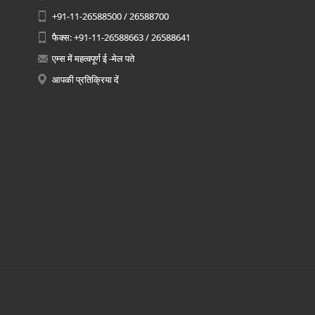
+91-11-26588500 / 26588700
फैक्स: +91-11-26588663 / 26588641
एम्स में महत्वपूर्ण ई -मेल पते
आपकी प्रतिक्रिया दें