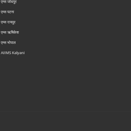
एम्‍स जोधपुर
एम्‍स पटना
एम्‍स रायपुर
एम्‍स ऋषिकेश
एम्‍स भोपाल
AIIMS Kalyani