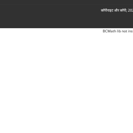
कॉपीराइट और कॉपी; 2026
BCMath lib not ins