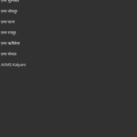
एम्‍स भुवनेश्वर
एम्‍स जोधपुर
एम्‍स पटना
एम्‍स रायपुर
एम्‍स ऋषिकेश
एम्‍स भोपाल
AIIMS Kalyani