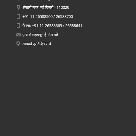
अंसारी नगर, नई दिल्ली - 110029
+91-11-26588500 / 26588700
फैक्स: +91-11-26588663 / 26588641
एम्स में महत्वपूर्ण ई -मेल पते
आपकी प्रतिक्रिया दें