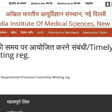
इंट्रानेट का उपयोग
@aiims.edu वेब मेल
@aiims.ac.in वेब मेल
साइटमैप
अखिल भारतीय आयुर्विज्ञान संस्थान, नई दिल्ली
ndia Institute Of Medical Sciences, New
आयोजन
नोटिस
रेसिडेंट कॉर्नर
NIRF
Attendance Dashboard
Reservation Roster
कों को समय पर आयोजित करने संबंधी/T
ing reg.
uct of Departmental Promotion Committee Meeting reg.
महत्वपूर्ण लिंक