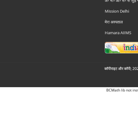
अ॰ भा॰ आ॰ सं॰ से जुड़े
Mission Delhi
मेरा अस्पताल
Hamara AIIMS
कॉपीराइट और कॉपी; 2026
BCMath lib not ins