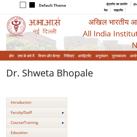
इंट्रानेट का उपयोग
@a
Default Theme
मेल
साइटमैप
अखिल भारतीय आयुर
All India Instit
N
होम
एम्‍स के बारे में
विभाग और केन्‍द्र
निविदाएं
अपॉइंटमेंट
अनुसंधान
पुस्तकालय
आयो
Dr. Shweta Bhopale
Introduction
Faculty/Staff
Course/Training
Education