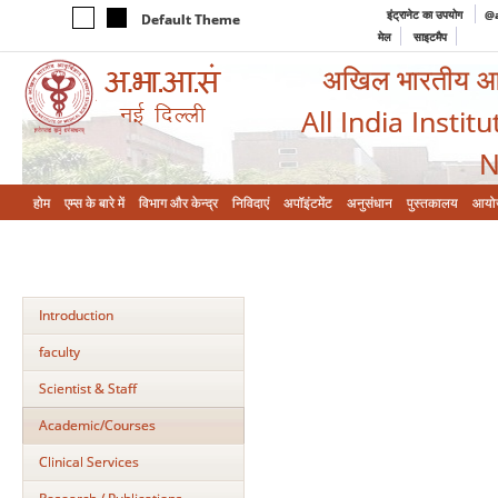
इंट्रानेट का उपयोग
@a
Default Theme
मेल
साइटमैप
अखिल भारतीय आयुर
All India Instit
N
होम
एम्‍स के बारे में
विभाग और केन्‍द्र
निविदाएं
अपॉइंटमेंट
अनुसंधान
पुस्तकालय
आयो
Introduction
faculty
Scientist & Staff
Academic/Courses
Clinical Services