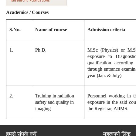
Research / Publications
Academics / Courses
S.No.
Name of course
Admission criteria
1.
Ph.D.
M.Sc (Physics) or M.S
exposure to Diagnosti
qualification accordin
through entrance examin
year (Jan. & July)
2.
Training in radiation
Personnel working in th
safety and quality in
exposure in the said cou
imaging
the Registrar, AIIMS.
हमसे संपर्क करें
महत्वपूर्ण लिंक