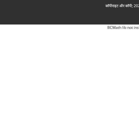
कॉपीराइट और कॉपी; 2026
BCMath lib not ins