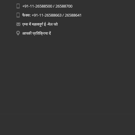
+91-11-26588500 / 26588700
फैक्स: +91-11-26588663 / 26588641
एम्स में महत्वपूर्ण ई -मेल पते
आपकी प्रतिक्रिया दें