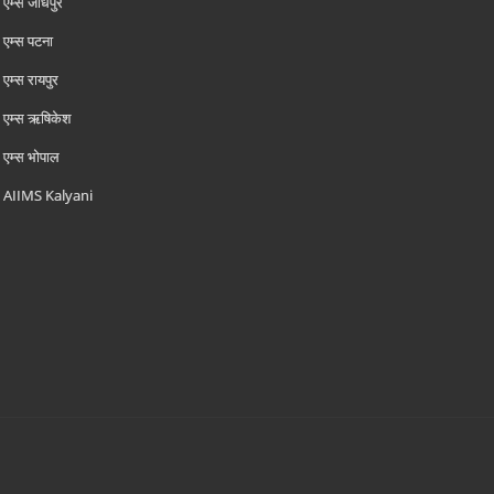
एम्‍स जोधपुर
एम्‍स पटना
एम्‍स रायपुर
एम्‍स ऋषिकेश
एम्‍स भोपाल
AIIMS Kalyani