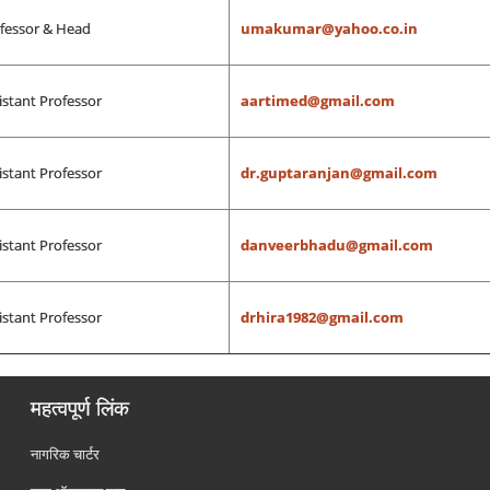
fessor & Head
umakumar@yahoo.co.in
istant Professor
aartimed@gmail.com
istant Professor
dr.guptaranjan@gmail.com
istant Professor
danveerbhadu@gmail.com
istant Professor
drhira1982@gmail.com
महत्वपूर्ण लिंक
नागरिक चार्टर