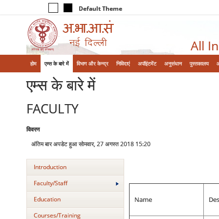
Default Theme
All I
होम
एम्‍स के बारे में
विभाग और केन्‍द्र
निविदाएं
अपॉइंटमेंट
अनुसंधान
पुस्तकालय
एम्‍स के बारे में
FACULTY
विवरण
अंतिम बार अपडेट हुआ सोमवार, 27 अगस्त 2018 15:20
Introduction
Faculty/Staff
Education
Name
Des
Courses/Training