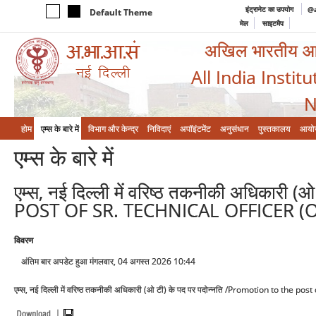
इंट्रानेट का उपयोग
@a
Default Theme
मेल
साइटमैप
अखिल भारतीय आयुर
All India Instit
N
होम
एम्‍स के बारे में
विभाग और केन्‍द्र
निविदाएं
अपॉइंटमेंट
अनुसंधान
पुस्तकालय
आयो
एम्‍स के बारे में
एम्स, नई दिल्ली में वरिष्ठ तकनीकी अधिका
POST OF SR. TECHNICAL OFFICER (O
विवरण
अंतिम बार अपडेट हुआ मंगलवार, 04 अगस्त 2026 10:44
एम्स, नई दिल्ली में वरिष्ठ तकनीकी अधिकारी (ओ टी) के पद पर पदोन्नति /Promotion to the p