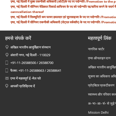
एम्स, नई दिल्ली में मुख्य तकनीकी अधिकारी (ओटी)के पद पर पदोन्नति /Promotion to
एम्स, नई दिल्ली में सीनियर मेडिकल रिकार्ड आफिसर के पद को पदोन्नति रद्द/वापिस करने
canncellation thereof
एम्स, नई दिल्ली में सिक्यूरिटी कम फायर हवलदार एवं सुपरवाइजर के पद पर पदोन्नति
एम्स, नई दिल्ली में सीनियर तकनीकी अधिकारी (सेट्रल वर्कशॉप) के पद पर पदोन्नति /
हमसे संपर्क करें
महत्वपूर्ण लिंक
अखिल भारतीय आयुर्विज्ञान संस्थान
नागरिक चार्टर
अंसारी नगर, नई दिल्ली - 110029
एम्स ऑनलाइन दान
+91-11-26588500 / 26588700
अखिल भारतीय आयुर्विज्ञ
फैक्स: +91-11-26588663 / 26588641
सूचना का अधिकार अध
एम्स में महत्वपूर्ण ई -मेल पते
प्रोएक्टिव प्रकटीकरण
आपकी प्रतिक्रिया दें
स्वास्थ्य और परिवार कल
अ॰ भा॰ आ॰ सं॰ से जुड़े
Mission Delhi