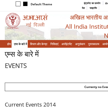
इंट्रानेट का उपयोग
@a
Default Theme
मेल
साइटमैप
अखिल भारतीय आयुर
All India Instit
N
होम
एम्‍स के बारे में
विभाग और केन्‍द्र
निविदाएं
अपॉइंटमेंट
अनुसंधान
पुस्तकालय
आयो
एम्‍स के बारे में
EVENTS
Currenty no Even
Current Events 2014