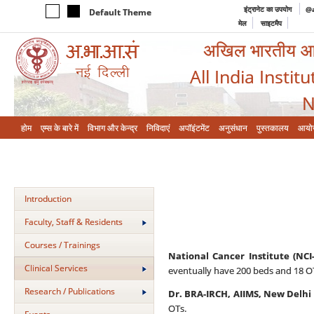
इंट्रानेट का उपयोग
@a
Default Theme
मेल
साइटमैप
अखिल भारतीय आयुर
All India Instit
N
होम
एम्‍स के बारे में
विभाग और केन्‍द्र
निविदाएं
अपॉइंटमेंट
अनुसंधान
पुस्तकालय
आयो
Introduction
Faculty, Staff & Residents
Courses / Trainings
National Cancer Institute (NCI-
Clinical Services
eventually have 200 beds and 18 O
Research / Publications
Dr. BRA-IRCH, AIIMS, New Delhi
OTs.