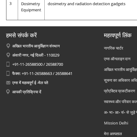
3
Dosimetry
dosimetry and radiation detection gadgets
Equipment
हमसे संपर्क करें
महत्वपूर्ण लिंक
अखिल भारतीय आयुर्विज्ञान संस्थान
नागरिक चार्टर
अंसारी नगर, नई दिल्ली - 110029
एम्स ऑनलाइन दान
+91-11-26588500 / 26588700
अखिल भारतीय आयुर्विज्ञ
फैक्स: +91-11-26588663 / 26588641
सूचना का अधिकार अध
एम्स में महत्वपूर्ण ई -मेल पते
प्रोएक्टिव प्रकटीकरण
आपकी प्रतिक्रिया दें
स्वास्थ्य और परिवार कल
अ॰ भा॰ आ॰ सं॰ से जुड़े
Mission Delhi
मेरा अस्पताल