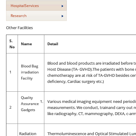
HospitalServices
Research
Other Facilities
S.
Name
Detail
No
Blood and blood products are irradiated before t
Blood Bag
Host Disease (TA- GVHD).The patients with bone 
1
irradiation
chemotherapy are at risk of TA-GVHD besides cer
Facility
deficiency, Cardiac surgery etc.)
Quality
1.
Various medical imaging equipment need periodic
Assurance
2
measurements. We conduct, trainand carry out re
Gadgets
like radiography, CT, mammography, DEXA, c-arm,
R
adiation
Thermoluminescence and Optical Stimulated Lumi