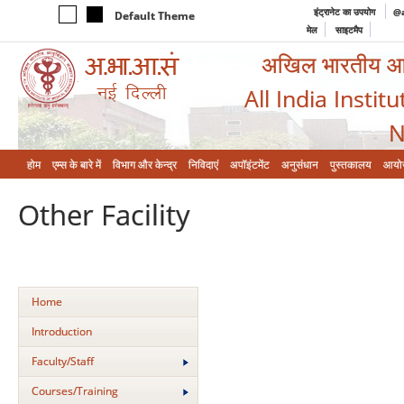
इंट्रानेट का उपयोग
@a
Default Theme
मेल
साइटमैप
अखिल भारतीय आयुर
All India Instit
N
होम
एम्‍स के बारे में
विभाग और केन्‍द्र
निविदाएं
अपॉइंटमेंट
अनुसंधान
पुस्तकालय
आयो
Other Facility
Home
Introduction
Faculty/Staff
Courses/Training