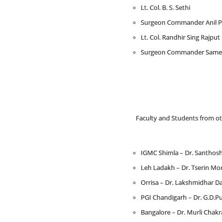
Lt. Col. B. S. Sethi
Surgeon Commander Anil P
Lt. Col. Randhir Sing Rajput
Surgeon Commander Sameer
Faculty and Students from oth
IGMC Shimla – Dr. Santhoshi
Leh Ladakh – Dr. Tserin Mo
Orrisa – Dr. Lakshmidhar Da
PGI Chandigarh – Dr. G.D.Pu
Bangalore – Dr. Murli Chakr