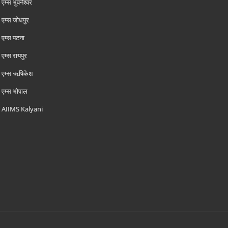
एम्‍स भुवनेश्वर
एम्‍स जोधपुर
एम्‍स पटना
एम्‍स रायपुर
एम्‍स ऋषिकेश
एम्‍स भोपाल
AIIMS Kalyani