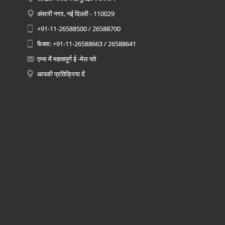
अंसारी नगर, नई दिल्ली - 110029
+91-11-26588500 / 26588700
फैक्स: +91-11-26588663 / 26588641
एम्स में महत्वपूर्ण ई -मेल पते
आपकी प्रतिक्रिया दें