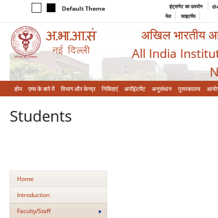
इंट्रानेट का उपयोग
@a
Default Theme
मेल
साइटमैप
अखिल भारतीय आयुर
All India Instit
N
होम
एम्‍स के बारे में
विभाग और केन्‍द्र
निविदाएं
अपॉइंटमेंट
अनुसंधान
पुस्तकालय
आयो
Students
Home
Introduction
Faculty/Staff