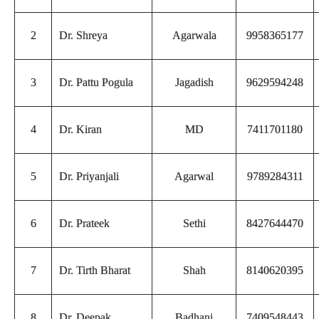
2
Dr. Shreya
Agarwala
9958365177
3
Dr. Pattu Pogula
Jagadish
9629594248
4
Dr. Kiran
MD
7411701180
5
Dr. Priyanjali
Agarwal
9789284311
6
Dr. Prateek
Sethi
8427644470
7
Dr. Tirth Bharat
Shah
8140620395
8
Dr. Deepak
Badhani
7409548443