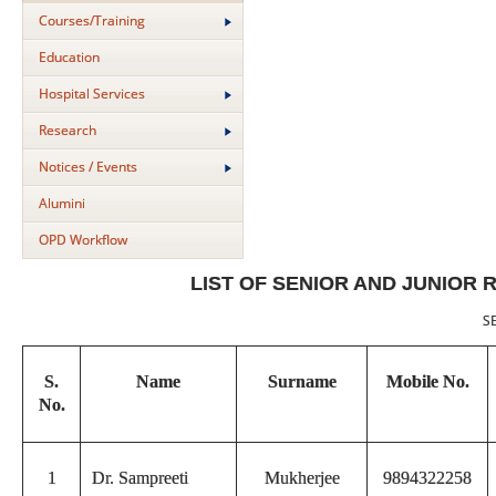
Courses/Training
Education
Hospital Services
Research
Notices / Events
Alumini
OPD Workflow
LIST OF SENIOR AND JUNIOR 
S
S.
Name
Surname
Mobile No.
No.
1
Dr. Sampreeti
Mukherjee
9894322258