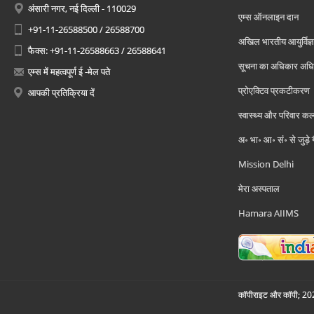
अंसारी नगर, नई दिल्ली - 110029
एम्स ऑनलाइन दान
+91-11-26588500 / 26588700
अखिल भारतीय आयुर्विज्ञ
फैक्स: +91-11-26588663 / 26588641
सूचना का अधिकार अध
एम्स में महत्वपूर्ण ई -मेल पते
प्रोएक्टिव प्रकटीकरण
आपकी प्रतिक्रिया दें
स्वास्थ्य और परिवार कल
अ॰ भा॰ आ॰ सं॰ से जुड़े
Mission Delhi
मेरा अस्पताल
Hamara AIIMS
कॉपीराइट और कॉपी; 2026