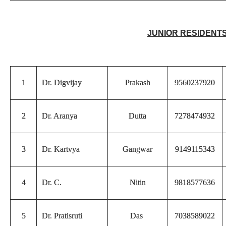
JUNIOR RESIDENT
1
Dr. Digvijay
Prakash
9560237920
2
Dr. Aranya
Dutta
7278474932
3
Dr. Kartvya
Gangwar
9149115343
4
Dr. C.
Nitin
9818577636
5
Dr. Pratisruti
Das
7038589022