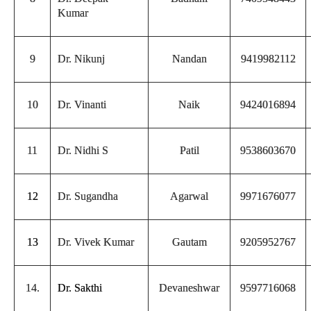
Kumar
9
Dr. Nikunj
Nandan
9419982112
10
Dr. Vinanti
Naik
9424016894
11
Dr. Nidhi S
Patil
9538603670
12
Dr. Sugandha
Agarwal
9971676077
13
Dr. Vivek Kumar
Gautam
9205952767
14.
Dr. Sakthi
Devaneshwar
9597716068